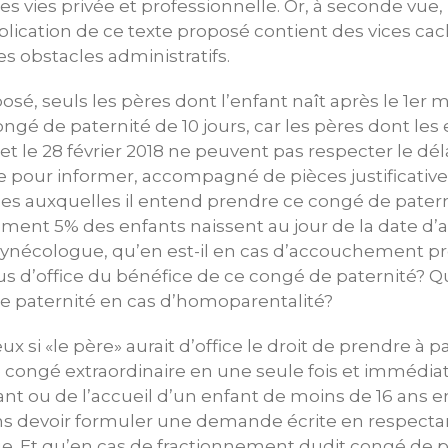
les vies privée et professionnelle. Or, à seconde vue,
plication de ce texte proposé contient des vices cach
es obstacles administratifs.
osé, seuls les pères dont l’enfant naît après le 1er
ongé de paternité de 10 jours, car les pères dont les
r et le 28 février 2018 ne peuvent pas respecter le dél
e pour informer, accompagné de pièces justificative
les auxquelles il entend prendre ce congé de patern
ment 5% des enfants naissent au jour de la date 
ynécologue, qu’en est-il en cas d’accouchement p
lus d’office du bénéfice de ce congé de paternité? Qu
de paternité en cas d’homoparentalité?
ux si «le père» aurait d’office le droit de prendre à pa
de congé extraordinaire en une seule fois et immédi
ant ou de l’accueil d’un enfant de moins de 16 ans 
ans devoir formuler une demande écrite en respecta
. Et qu’en cas de fractionnement dudit congé de pa