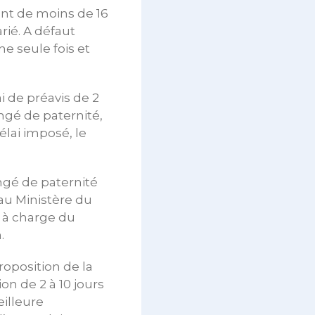
ant de moins de 16
arié. A défaut
ne seule fois et
i de préavis de 2
ngé de paternité,
élai imposé, le
ngé de paternité
au Ministère du
, à charge du
.
roposition de la
n de 2 à 10 jours
illeure