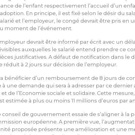
ssance de l’enfant respectivement l’accueil d’un enf
doption. En principe, il est fixé selon le désir du sal
alarié et l’employeur, le congé devrait être pris en u
u moment de l’événement.
employeur devrait être informé par écrit avec un déla
visibles auxquelles le salarié entend prendre ce co
es justificatives. A défaut de notification dans le d
 réduit à 2 jours sur décision de l’employeur.
a bénéficier d’un remboursement de 8 jours de co
à une demande qui sera à adresser par ce dernier 
i et de l’Economie sociale et solidaire. Cette mesure
st estimée à plus ou moins 11 millions d’euros par an
 conseil de gouvernement essaie de s’aligner à la p
mmission européenne. A première vue, l’augmentatio
nité proposée présente une amélioration et une me