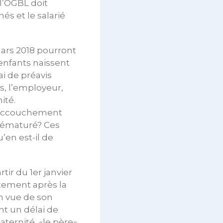
 l’OGBL doit
és et le salarié
 mars 2018 pourront
 enfants naissent
ai de préavis
s, l’employeur,
ité.
d’accouchement
rématuré? Ces
’en est-il de
rtir du 1er janvier
atement après la
en vue de son
nt un délai de
ternité, «le père»