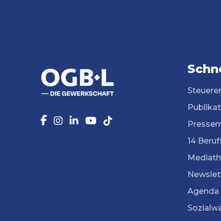
Schne
Steuere
Publika
Pressem
14 Beruf
Mediath
Newslet
Agenda
Sozialw