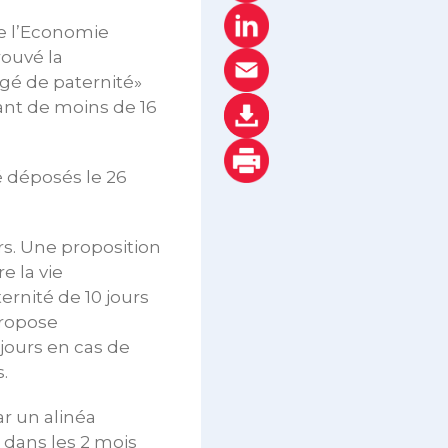
de l’Economie
rouvé la
ngé de paternité»
ant de moins de 16
 déposés le 26
urs. Une proposition
e la vie
ernité de 10 jours
propose
jours en cas de
.
ar un alinéa
 dans les 2 mois