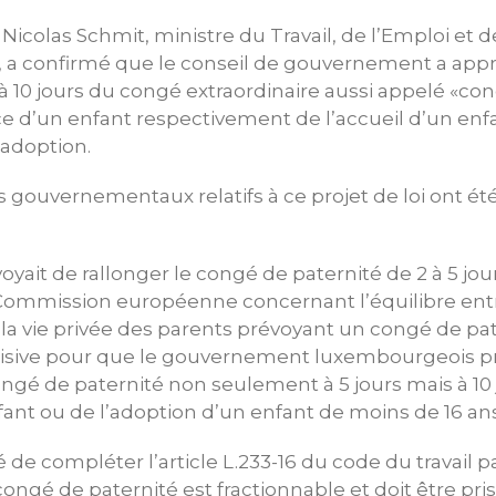
 Nicolas Schmit, ministre du Travail, de l’Emploi et 
re, a confirmé que le conseil de gouvernement a app
à 10 jours du congé extraordinaire aussi appelé «co
e d’un enfant respectivement de l’accueil d’un enf
 adoption.
ouvernementaux relatifs à ce projet de loi ont été
évoyait de rallonger le congé de paternité de 2 à 5 jo
 Commission européenne concernant l’équilibre entr
 la vie privée des parents prévoyant un congé de pat
cisive pour que le gouvernement luxembourgeois 
gé de paternité non seulement à 5 jours mais à 10 
ant ou de l’adoption d’un enfant de moins de 16 ans
 de compléter l’article L.233-16 du code du travail p
ongé de paternité est fractionnable et doit être pris