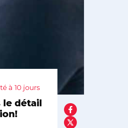
é à 10 jours
le détail
ion!