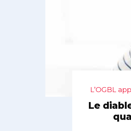
L’OGBL appr
Le diabl
qua