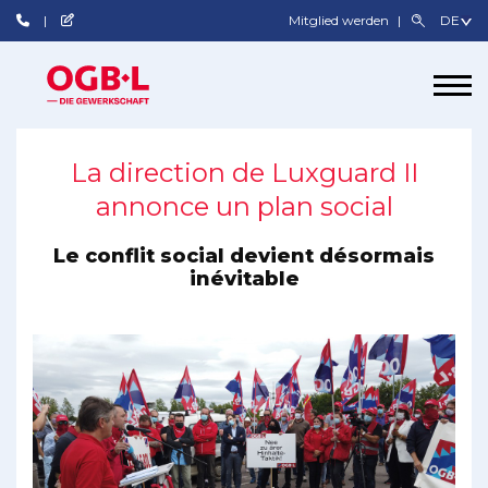
Mitglied werden
La direction de Luxguard II
annonce un plan social
Le conflit social devient désormais
inévitable