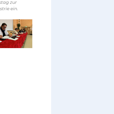
stag zur
trie ein.