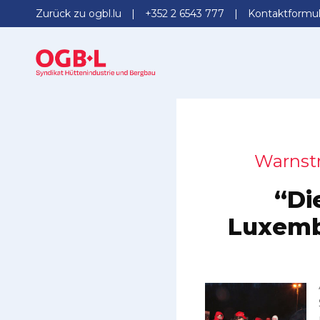
Zurück zu ogbl.lu
+352 2 6543 777
Kontaktformul
Warnstr
“Die
Luxembu