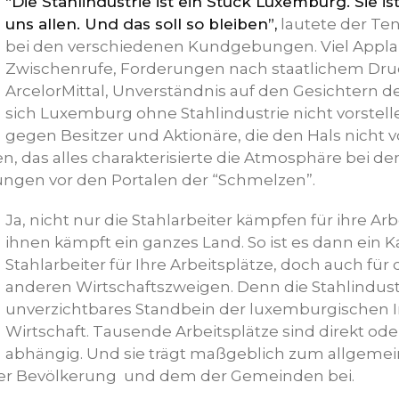
“Die Stahlindustrie ist ein Stück Luxemburg. Sie is
uns allen. Und das soll so bleiben”,
lautete der Ten
bei den verschiedenen Kundgebungen. Viel Appla
Zwischenrufe, Forderungen nach staatlichem Dru
ArcelorMittal, Unverständnis auf den Gesichtern d
sich Luxemburg ohne Stahlindustrie nicht vorstel
gegen Besitzer und Aktionäre, die den Hals nicht 
das alles charakterisierte die Atmosphäre bei de
ngen vor den Portalen der “Schmelzen”.
Ja, nicht nur die Stahlarbeiter kämpfen für ihre Arb
ihnen kämpft ein ganzes Land. So ist es dann ein 
Stahlarbeiter für Ihre Arbeitsplätze, doch auch für 
anderen Wirtschaftszweigen. Denn die Stahlindustri
unverzichtbares Standbein der luxemburgischen I
Wirtschaft. Tausende Arbeitsplätze sind direkt oder
abhängig. Und sie trägt maßgeblich zum allgeme
er Bevölkerung und dem der Gemeinden bei.