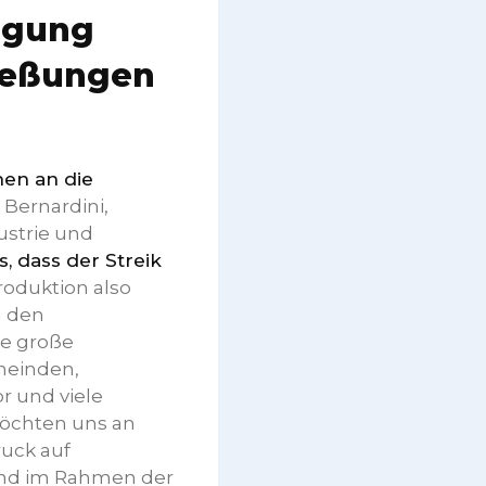
fügung
ließungen
hen an die
 Bernardini,
ustrie und
, dass der Streik
roduktion also
u den
e große
emeinden,
r und viele
öchten uns an
ruck auf
 und im Rahmen der