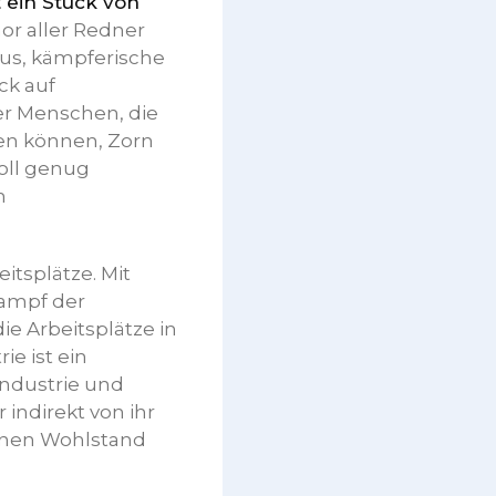
t ein Stück von
or aller Redner
us, kämpferische
ck auf
er Menschen, die
len können, Zorn
voll genug
n
eitsplätze. Mit
Kampf der
die Arbeitsplätze in
e ist ein
ndustrie und
 indirekt von ihr
inen Wohlstand