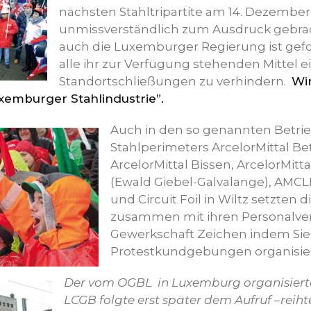
nächsten Stahltripartite am 14. Dezember
unmissverständlich zum Ausdruck gebra
auch die Luxemburger Regierung ist gefo
alle ihr zur Verfügung stehenden Mittel 
Standortschließungen zu verhindern.
Wi
uxemburger Stahlindustrie”.
Auch in den so genannten Betri
Stahlperimeters ArcelorMittal B
ArcelorMittal Bissen, ArcelorMit
(Ewald Giebel-Galvalange), AMCLE
und Circuit Foil in Wiltz setzten
zusammen mit ihren Personalver
Gewerkschaft Zeichen indem Sie
Protestkundgebungen organisie
Der vom OGBL in Luxemburg organisierte
LCGB folgte erst später dem Aufruf –reihte