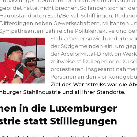
Entlassungen bedrohten Stahlarbeitern der Arcelo
gebildet hatte, nicht brechen. So fanden sich an den
Hauptstandorten Esch/Belval, Schifflingen, Rodan
Differdingen neben Gewerkschaftern, Militanten u
Sympathisanten, zahlreiche Politiker, aktive und pe
Stahlarbeiter sowie hunderte vo
der Südgemeinden ein, um gege
der ArcelorMittal-Direktion Wer
zeitweise stillzulegen oder zu sc
protestieren. Insgesamt nahme
Personen an den vier Kundgebun
Ziel des Warnstreiks war die A
burger Stahlindustrie und all ihrer Standorte.
onen in die Luxemburger
trie statt Stilllegungen