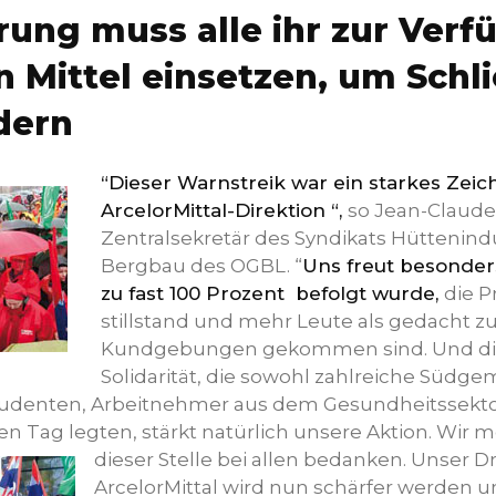
rung muss alle ihr zur Ver
 Mittel einsetzen, um Sch
dern
“Dieser Warnstreik war ein starkes Zeic
ArcelorMittal-Direktion “,
so Jean-Claude
Zentralsekretär des Syndikats Hüttenind
Bergbau des OGBL. “
Uns freut besonders
zu fast 100 Prozent befolgt wurde,
die P
stillstand und mehr Leute als gedacht z
Kundgebungen gekommen sind. Und di
Solidarität, die sowohl zahlreiche Südg
tudenten, Arbeitnehmer aus dem Gesundheitssekto
n Tag legten, stärkt natürlich unsere Aktion.
Wir m
dieser Stelle bei allen bedanken. Unser D
ArcelorMittal wird nun schärfer werden