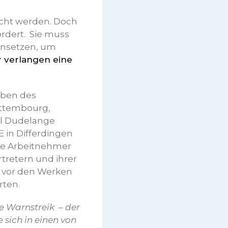
cht werden. Doch
rdert. Sie muss
einsetzen, um
r verlangen eine
eben des
ettembourg,
tal Dudelange
 in Differdingen
 die Arbeitnehmer
tretern und ihrer
 vor den Werken
rten.
 Warnstreik – der
 sich in einen von