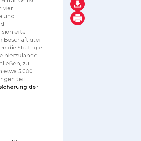
rMittal-Werke
 vier
ge und
nd
nsionierte
n Beschäftigten
n die Strategie
ke hierzulande
hließen, zu
n etwa 3.000
gen teil.
bsicherung der