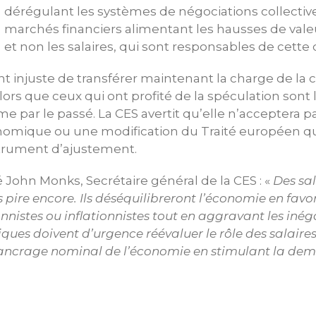
dérégulant les systèmes de négociations collective
marchés financiers alimentant les hausses de valeur
et non les salaires, qui sont responsables de cette c
 injuste de transférer maintenant la charge de la cr
 alors que ceux qui ont profité de la spéculation sont
me par le passé. La CES avertit qu’elle n’acceptera 
mique ou une modification du Traité européen qui
nstrument d’ajustement.
John Monks, Secrétaire général de la CES : «
Des sal
 pire encore. Ils déséquilibreront l’économie en favor
nistes ou inflationnistes tout en aggravant les inéga
ques doivent d’urgence réévaluer le rôle des salaires
ncrage nominal de l’économie en stimulant la de