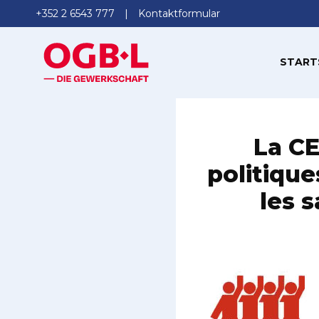
+352 2 6543 777
Kontaktformular
START
La CE
politiqu
les s