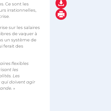
s. Ce sont les
s irrationnelles,
rise.
ise sur les salaires
 libres de vaquer à
pas un système de
 ferait des
aires flexibles
isant les
lités. Les
 qui doivent agir
mande.
»