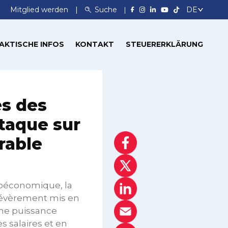
Mitglied werden
Suche
AKTISCHE INFOS
KONTAKT
STEUERERKLÄRUNG
es des
taque sur
érable
roéconomique, la
sévèrement mis en
une puissance
s salaires et en