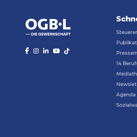
Schne
Steuere
Publika
Pressem
14 Beruf
Mediath
Newslet
Agenda
Sozialw