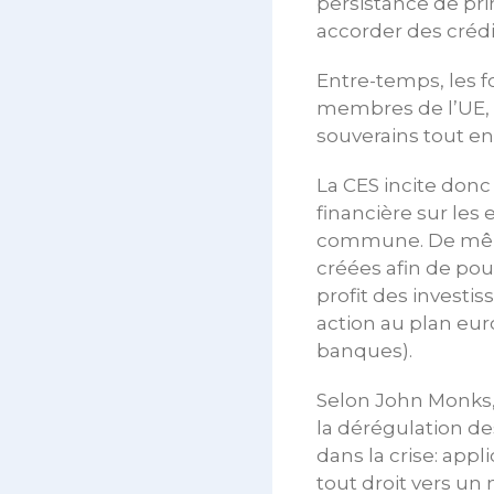
persistance de pr
accorder des crédi
Entre-temps, les f
membres de l’UE, 
souverains tout en
La CES incite donc
financière sur les
commune. De même
créées afin de pou
profit des investi
action au plan eur
banques).
Selon John Monks, s
la dérégulation d
dans la crise: app
tout droit vers un