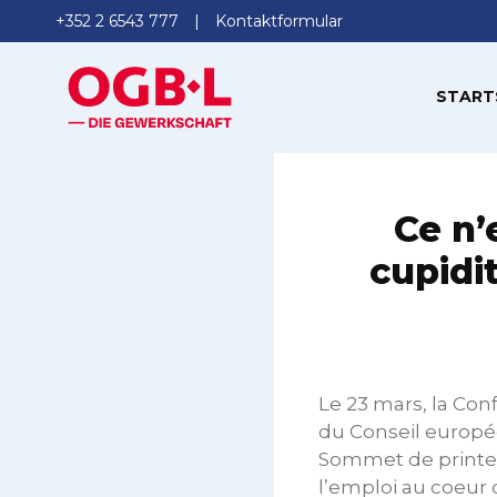
+352 2 6543 777
Kontaktformular
START
Ce n’
cupidit
Le 23 mars, la Con
du Conseil europée
Sommet de printemp
l’emploi au coeur d