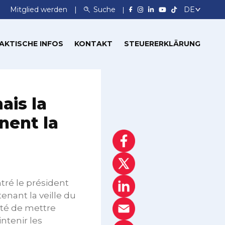
Mitglied werden
Suche
AKTISCHE INFOS
KONTAKT
STEUERERKLÄRUNG
ais la
inent la
tré le président
nant la veille du
ité de mettre
intenir les