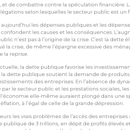
 et de combattre contre la spéculation financière. 
légations selon lesquelles le secteur public est un f
 aujourd’hui les dépenses publiques et les dépense
e confondent les causes et les conséquences. L’aug
blic n’est pas à l’origine de la crise. C’est la dette
qué la crise, de même l’épargne excessive des ména
e la reprise.
tuelle, la dette publique favorise les investissement
 la dette publique soutient la demande de produits 
nvestissements des entreprises. En l’absence de dyn
r le secteur public et les prestations sociales, le
t l’économie elle-même auraient plongé dans une sp
flation, à l’égal de celle de la grande dépression.
illeurs les vrais problèmes de l’accès des entreprise
 publique de 3 trillions, en dépit de profits élevés 