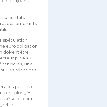
ent toujours à
ertains États
érêt des emprunts
ifs.
la spéculation
ne euro obligation
 doivent être
ecteur privé au
financières, une
sur les bilans des
ervices publics et
ous ont plongés
assé serait courir
egrette