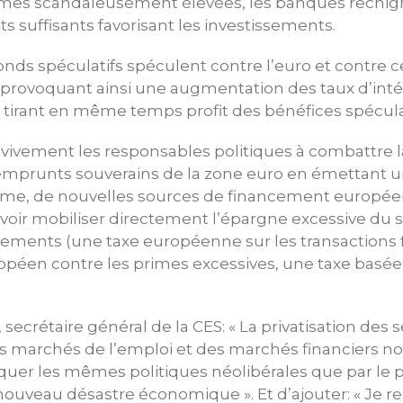
imes scandaleusement élevées, les banques rechign
ts suffisants favorisant les investissements.
onds spéculatifs spéculent contre l’euro et contre c
provoquant ainsi une augmentation des taux d’int
 tirant en même temps profit des bénéfices spéculat
 vivement les responsables politiques à combattre 
 emprunts souverains de la zone euro en émettant u
, de nouvelles sources de financement européen
voir mobiliser directement l’épargne excessive du s
ssements (une taxe européenne sur les transactions 
opéen contre les primes excessives, une taxe basée 
ecrétaire général de la CES: « La privatisation des s
es marchés de l’emploi et des marchés financiers n
liquer les mêmes politiques néolibérales que par le p
 nouveau désastre économique ». Et d’ajouter: « Je r