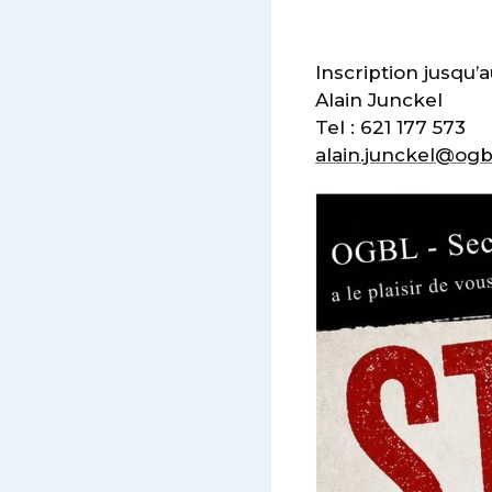
Inscription jusqu’a
Alain Junckel
Tel : 621 177 573
alain.junckel@ogbl