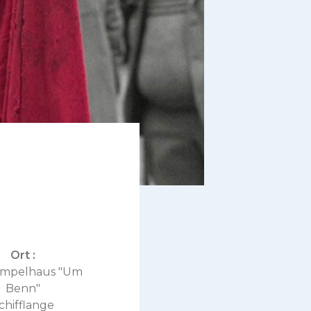
Ort :
mpelhaus "Um
Benn"
chifflange