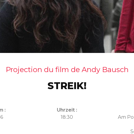
Projection du film de Andy Bausch
STREIK!
m :
Uhrzeit :
26
18:30
Am Po
S