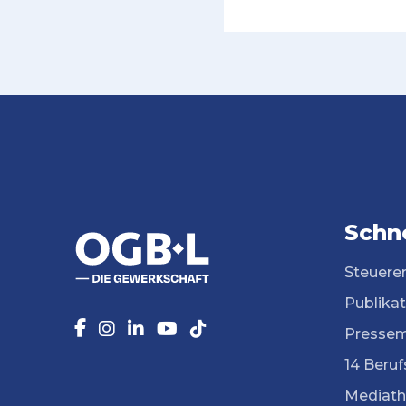
Schne
Steuere
Publika
Pressem
14 Beruf
Mediath