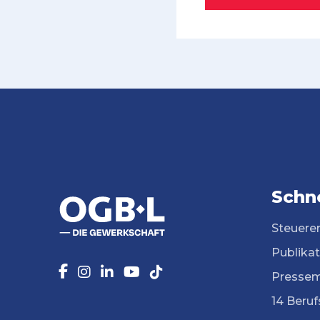
Schne
Steuere
Publika
Pressem
14 Beruf