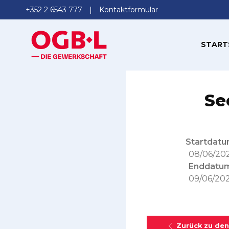
+352 2 6543 777
Kontaktformular
START
Se
Startdatu
08/06/20
Enddatum
09/06/20
Zurück zu den