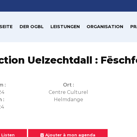
SEITE
DER OGBL
LEISTUNGEN
ORGANISATION
PR
ction Uelzechtdall : Fëschf
m :
Ort :
24
Centre Culturel
 :
Helmdange
24
 Listen
Ajouter à mon agenda