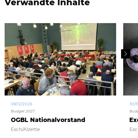
Verwandte Inhalte
08/12/2026
30/1
Budget 2027
Budg
OGBL Nationalvorstand
Ex
Esch/Alzette
Esc