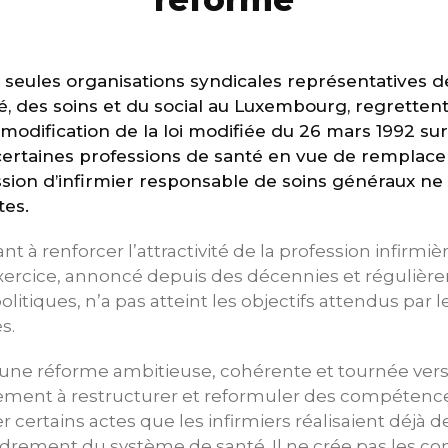
 seules organisations syndicales représentatives d
é, des soins et du social au Luxembourg, regrettent
 modification de la loi modifiée du 26 mars 1992 sur 
certaines professions de santé en vue de remplacer
ession d’infirmier responsable de soins généraux ne s
tes.
ant à renforcer l’attractivité de la profession infirmiè
exercice, annoncé depuis des décennies et régulièr
litiques, n’a pas atteint les objectifs attendus par 
s.
une réforme ambitieuse, cohérente et tournée vers l
lement à restructurer et reformuler des compétence
iser certains actes que les infirmiers réalisaient déjà 
fondrement du système de santé. Il ne crée pas les co