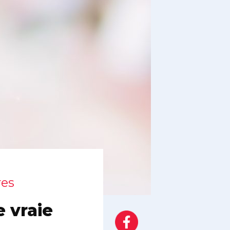
res
 vraie