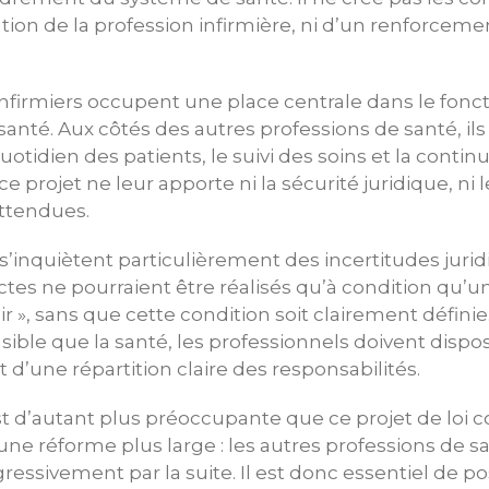
ation de la profession infirmière, ni d’un renforceme
 infirmiers occupent une place centrale dans le fo
anté. Aux côtés des autres professions de santé, ils
tidien des patients, le suivi des soins et la continu
ce projet ne leur apporte ni la sécurité juridique, ni
attendues.
s’inquiètent particulièrement des incertitudes juri
actes ne pourraient être réalisés qu’à condition qu’
r », sans que cette condition soit clairement défini
ible que la santé, les professionnels doivent dispo
t d’une répartition claire des responsabilités.
st d’autant plus préoccupante que ce projet de loi c
une réforme plus large : les autres professions de 
ressivement par la suite. Il est donc essentiel de p