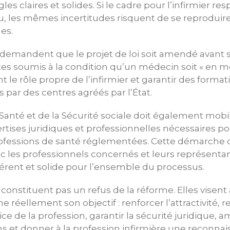
les claires et solides. Si le cadre pour l’infirmier r
u, les mêmes incertitudes risquent de se reproduire
es.
demandent que le projet de loi soit amendé avant s
actes soumis à la condition qu’un médecin soit « en m
nt le rôle propre de l’infirmier et garantir des form
 par des centres agréés par l’État.
 Santé et de la Sécurité sociale doit également mobil
rtises juridiques et professionnelles nécessaires po
ofessions de santé réglementées. Cette démarche do
ec les professionnels concernés et leurs représentant
hérent et solide pour l’ensemble du processus.
nstituent pas un refus de la réforme. Elles visent à
e réellement son objectif : renforcer l’attractivité, re
ce de la profession, garantir la sécurité juridique, am
ns et donner à la profession infirmière une reconnai