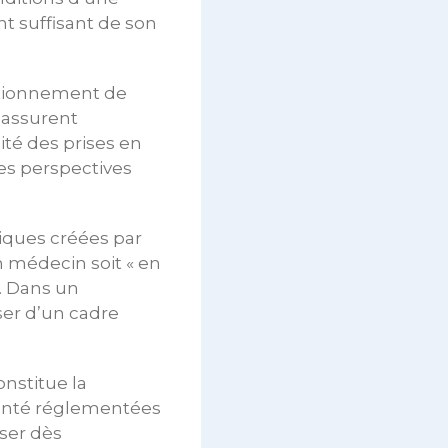
nt suffisant de son
nctionnement de
 assurent
ité des prises en
 les perspectives
diques créées par
un médecin soit « en
e. Dans un
ser d’un cadre
onstitue la
santé réglementées
oser dès