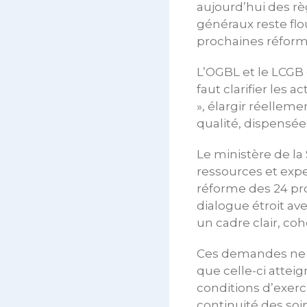
aujourd’hui des règ
généraux reste flo
prochaines réform
L’OGBL et le LCGB 
faut clarifier les 
», élargir réelleme
qualité, dispensées
Le ministère de la
ressources et expe
réforme des 24 pr
dialogue étroit av
un cadre clair, co
Ces demandes ne co
que celle-ci atteign
conditions d’exerci
continuité des soi