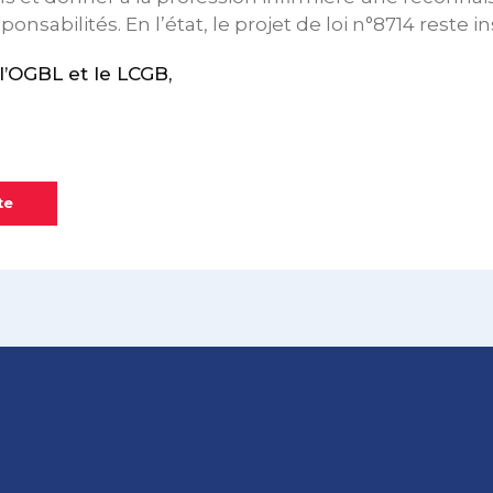
onsabilités. En l’état, le projet de loi n°8714 reste in
’OGBL et le LCGB,
te