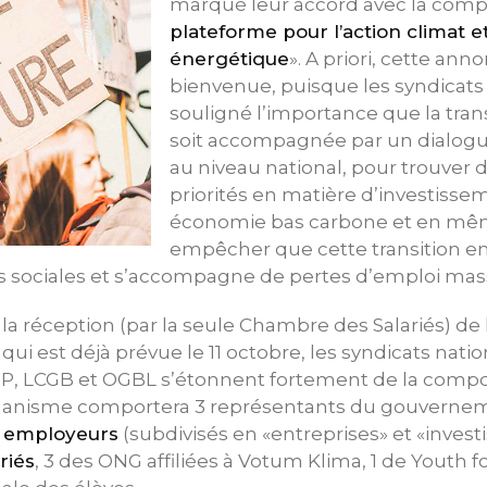
marqué leur accord avec la compo
plateforme pour l’action climat et
énergétique
». A priori, cette ann
bienvenue, puisque les syndicats
souligné l’importance que la tran
soit accompagnée par un dialogue
au niveau national, pour trouver 
priorités en matière d’investisse
économie bas carbone et en m
empêcher que cette transition en
es sociales et s’accompagne de pertes d’emploi mass
a réception (par la seule Chambre des Salariés) de l
qui est déjà prévue le 11 octobre, les syndicats nat
FP, LCGB et OGBL s’étonnent fortement de la compo
organisme comportera 3 représentants du gouvernem
 employeurs
(subdivisés en «entreprises» et «invest
riés
, 3 des ONG affiliées à Votum Klima, 1 de Youth fo