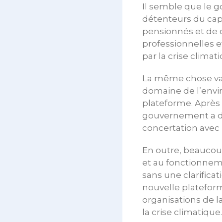
Il semble que le g
détenteurs du capi
pensionnés et de 
professionnelles e
par la crise climat
La même chose vaut
domaine de l’envi
plateforme. Après d
gouvernement a dé
concertation avec 
En outre, beaucoup
et au fonctionneme
sans une clarificat
nouvelle plateform
organisations de la
la crise climatique.