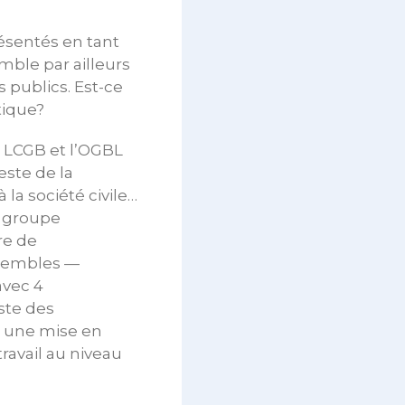
ésentés en tant
mble par ailleurs
 publics. Est-ce
tique?
e LCGB et l’OGBL
ste de la
 la société civile…
e groupe
tre de
nsembles —
avec 4
ste des
e une mise en
ravail au niveau