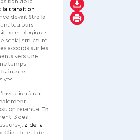
sition de la
 la transition
once devait être la
 ont toujours
sition écologique
 social structuré
des accords sur les
ments vers une
ême temps
traîne de
ives.
’invitation à une
ionalement
sition retenue. En
ent, 3 des
isseurs»),
2 de la
r Climate et 1 de la