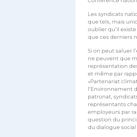
Conférence nation
Les syndicats nati
que tels, mais uni
oublier qu’il exis
que ces derniers 
Si on peut saluer 
ne peuvent que ma
représentation des 
et même par rappor
«Partenariat climat
l’Environnement d
patronat, syndicat
représentants cha
employeurs par ra
question du princi
du dialogue social 