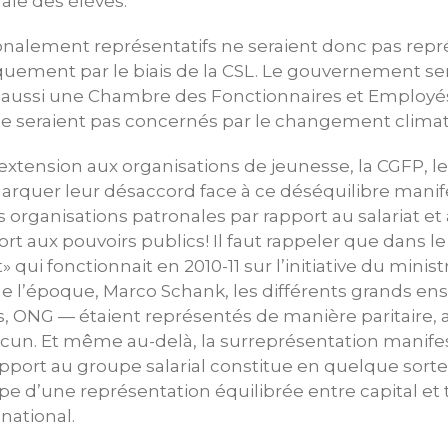
ale des élèves.
onalement représentatifs ne seraient donc pas repr
quement par le biais de la CSL. Le gouvernement se
te aussi une Chambre des Fonctionnaires et Employés
ne seraient pas concernés par le changement clima
l’extension aux organisations de jeunesse, la CGFP, l
rquer leur désaccord face à ce déséquilibre manife
organisations patronales par rapport au salariat et à
t aux pouvoirs publics! Il faut rappeler que dans l
» qui fonctionnait en 2010-11 sur l’initiative du minis
e l’époque, Marco Schank, les différents grands e
s, ONG — étaient représentés de manière paritaire, 
cun. Et même au-delà, la surreprésentation manife
pport au groupe salarial constitue en quelque sort
pe d’une représentation équilibrée entre capital et t
national.