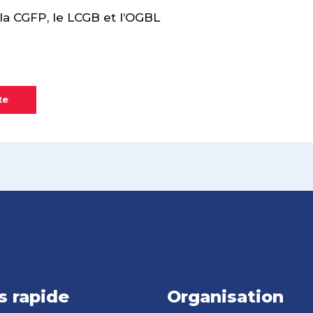
a CGFP, le LCGB et l’OGBL
te
s rapide
Organisation