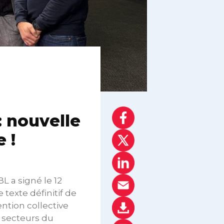
: nouvelle
 !
L a signé le 12
e texte définitif de
ention collective
s secteurs du