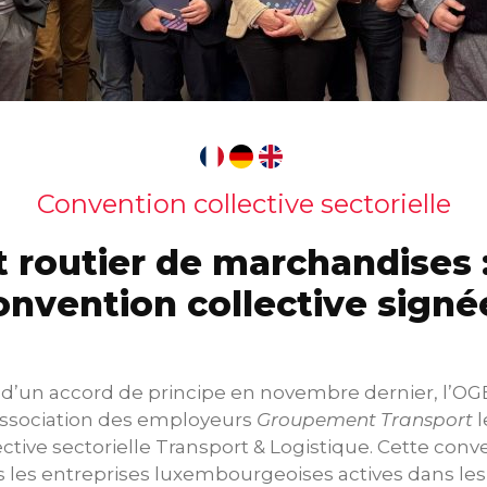
Convention collective sectorielle
 routier de marchandises 
onvention collective signée
 d’un accord de principe en novembre dernier, l’OGB
ssociation des employeurs
Groupement Transport
l
ective sectorielle Transport & Logistique. Cette conv
s les entreprises luxembourgeoises actives dans le