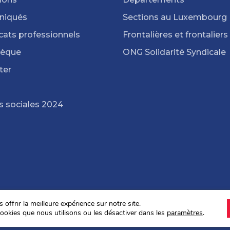
iqués
Sections au Luxembourg
cats professionnels
Frontalières et frontaliers
hèque
ONG Solidarité Syndicale
ter
s sociales 2024
offrir la meilleure expérience sur notre site.
ookies que nous utilisons ou les désactiver dans les
paramètres
.