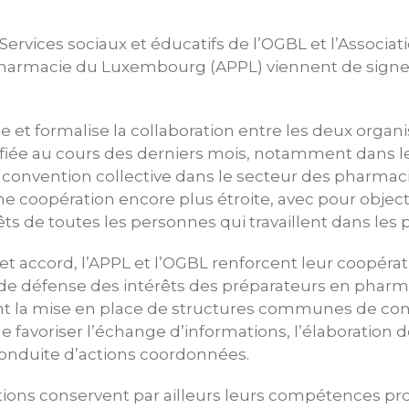
Services sociaux et éducatifs de l’OGBL et l’Associat
harmacie du Luxembourg (APPL) viennent de signe
 et formalise la collaboration entre les deux organis
fiée au cours des derniers mois, notamment dans l
 convention collective dans le secteur des pharmaci
une coopération encore plus étroite, avec pour objec
êts de toutes les personnes qui travaillent dans les
et accord, l’APPL et l’OGBL renforcent leur coopéra
de défense des intérêts des préparateurs en pharma
 la mise en place de structures communes de conc
e favoriser l’échange d’informations, l’élaboration d
nduite d’actions coordonnées.
tions conservent par ailleurs leurs compétences pr