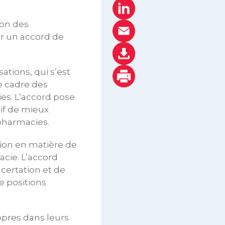
ion des
r un accord de
ations, qui s’est
e cadre des
es. L’accord pose
tif de mieux
 pharmacies.
tion en matière de
cie. L’accord
ertation et de
e positions
opres dans leurs