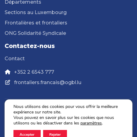
Départements
Sections au Luxembourg
Frontalières et frontaliers
ONG Solidarité Syndicale
Contactez-nous
Contact
+352 2 6543 777
frontaliers.francais@ogbl.lu
Nous utilisons des cookies pour vous offrir la meilleure
expérience sur notre site.
Politique de confidentialité
Vous pouvez en savoir plus sur les cookies que nous
Mentions légales
utilisons ou les désactiver dans les
paramètres
.
Accepter
Rejeter