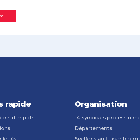
te
s rapide
Organisation
ions d’impôts
14 Syndicats professionne
ions
Départements
iqués
Sections au Luxembourg