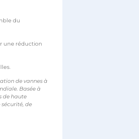
emble du
er une réduction
les.
cation de vannes à
ndiale. Basée à
s de haute
 sécurité, de