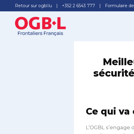
Retour sur ogbl.lu
+352 2 6543 777
Formulaire de
Meill
sécurit
Ce qui va 
L’OGBL s’engage de