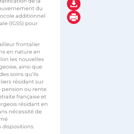
tification de la
 gouvernement du
ocole additionnel
iale (IGSS) pour
illeur frontalier
ons en nature en
elon les nouvelles
rgeoise, ainsi que
es soins qu’ils
liers résidant sur
ne pension ou rente
traite française et
rgeois résidant en
ans nécessité de
timé
dispositions.