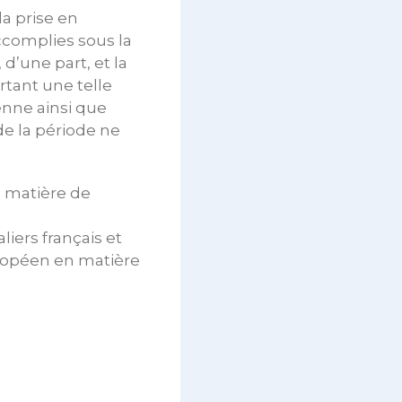
la prise en
ccomplies sous la
d’une part, et la
rtant une telle
enne ainsi que
 de la période ne
n matière de
liers français et
ropéen en matière