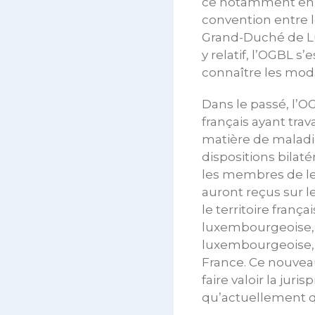
ce notamment en ma
convention entre 
Grand-Duché de Lu
y relatif, l’OGBL s
connaître les moda
Dans le passé, l’OG
français ayant tra
matière de maladie
dispositions bilaté
les membres de leu
auront reçus sur le
le territoire franç
luxembourgeoise, a
luxembourgeoise, 
France. Ce nouveau
faire valoir la jur
qu’actuellement q