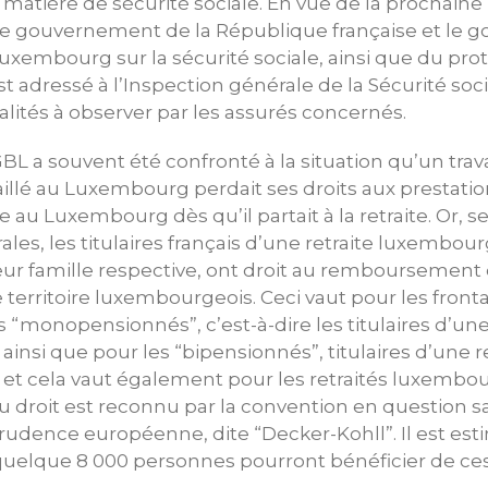
tière de sécurité sociale. En vue de la prochaine ra
le gouvernement de la République française et le
xembourg sur la sécurité sociale, ainsi que du prot
’est adressé à l’Inspection générale de la Sécurité soc
lités à observer par les assurés concernés.
BL a souvent été confronté à la situation qu’un trava
vaillé au Luxembourg perdait ses droits aux prestati
 au Luxembourg dès qu’il partait à la retraite. Or, s
rales, les titulaires français d’une retraite luxembou
r famille respective, ont droit au remboursement d
 territoire luxembourgeois. Ceci vaut pour les fronta
ais “monopensionnés”, c’est-à-dire les titulaires d’u
insi que pour les “bipensionnés”, titulaires d’une re
et cela vaut également pour les retraités luxembou
 droit est reconnu par la convention en question s
isprudence européenne, dite “Decker-Kohll”. Il est es
uelque 8 000 personnes pourront bénéficier de ces 