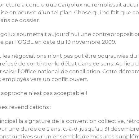
oncture a conclu que Cargolux ne remplissait aucu
ise en oeuvre d’un tel plan. Chose qui ne fait que co
dans ce dossier.
rgolux soumettait aujourd’hui une contreproposition
te par l’OGBL en date du 19 novembre 2009.
s négociations n’ont pas put être poursuivies du f
fusé de continuer le débat dans ce sens. Au lieu de
lait saisir l’Office national de conciliation. Cette déma
employés vers un conflit ouvert.
 approche n’est pas acceptable !
es revendications :
cipal la signature de la convention collective, rétr
our une durée de 2 ans, c.-à-d. jusqu’au 31 décembre
constructives sur un ensemble de mesures supplém