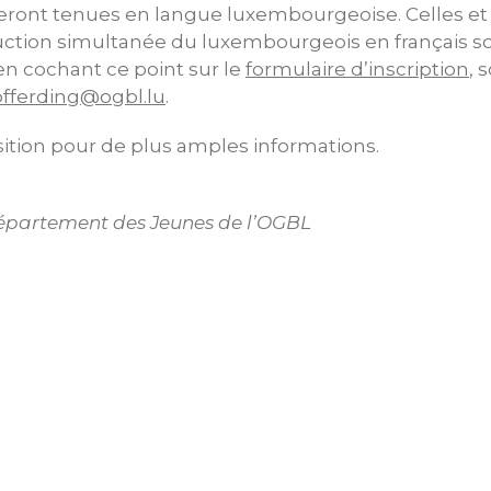
eront tenues en langue luxembourgeoise. Celles et
uction simultanée du luxembourgeois en français so
t en cochant ce point sur le
formulaire d’inscription
, 
offerding@ogbl.lu
.
osition pour de plus amples informations.
partement des Jeunes de l’OGBL