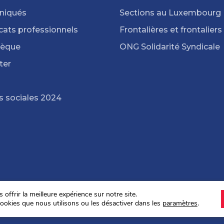
iqués
Sections au Luxembourg
cats professionnels
Frontalières et frontaliers
hèque
ONG Solidarité Syndicale
ter
s sociales 2024
offrir la meilleure expérience sur notre site.
ookies que nous utilisons ou les désactiver dans les
paramètres
.