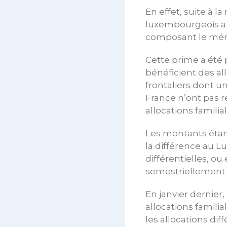
En effet, suite à 
luxembourgeois a 
composant le ména
Cette prime a été 
bénéficient des all
frontaliers dont 
France n’ont pas r
allocations famili
Les montants étan
la différence au L
différentielles, o
semestriellement
En janvier dernier,
allocations familia
les allocations di