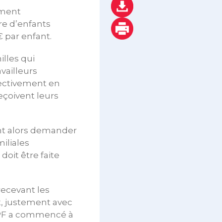
ement
re d’enfants
 par enfant.
illes qui
vailleurs
pectivement en
eçoivent leurs
ent alors demander
iliales
oit être faite
recevant les
et, justement avec
 CNPF a commencé à