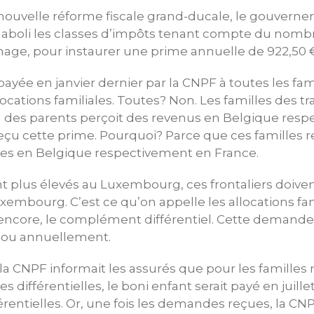
la nouvelle réforme fiscale grand-ducale, le gouvern
aboli les classes d’impôts tenant compte du nomb
ge, pour instaurer une prime annuelle de 922,50 €
payée en janvier dernier par la CNPF à toutes les fam
ocations familiales. Toutes? Non. Les familles des tra
un des parents perçoit des revenus en Belgique res
eçu cette prime. Pourquoi? Parce que ces familles r
ales en Belgique respectivement en France.
t plus élevés au Luxembourg, ces frontaliers doiv
uxembourg. C’est ce qu’on appelle les allocations fam
u encore, le complément différentiel. Cette demande d
 ou annuellement.
 la CNPF informait les assurés que pour les familles 
les différentielles, le boni enfant serait payé en juill
fférentielles. Or, une fois les demandes reçues, la