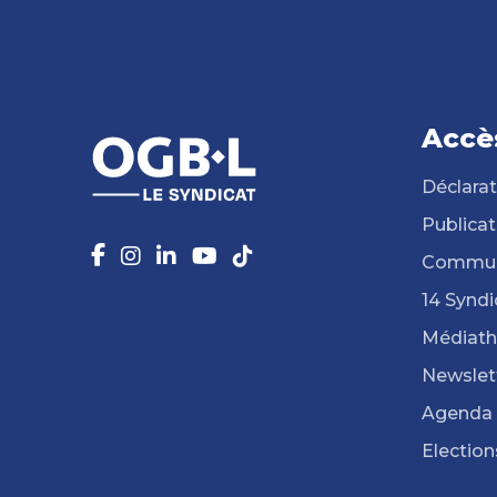
Accè
Déclarat
Publicat
Commun
14 Syndi
Médiat
Newslet
Agenda
Election