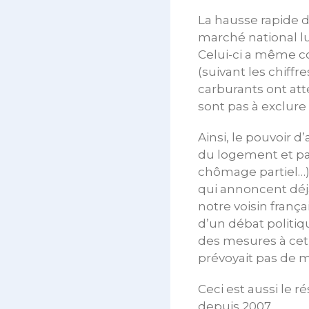
La hausse rapide d
marché national lu
Celui-ci a même c
(suivant les chiffr
carburants ont atte
sont pas à exclure 
Ainsi, le pouvoir 
du logement et par
chômage partiel…)
qui annoncent déjà
notre voisin frança
d’un débat politi
des mesures à cet 
prévoyait pas de m
Ceci est aussi le r
depuis 2007.