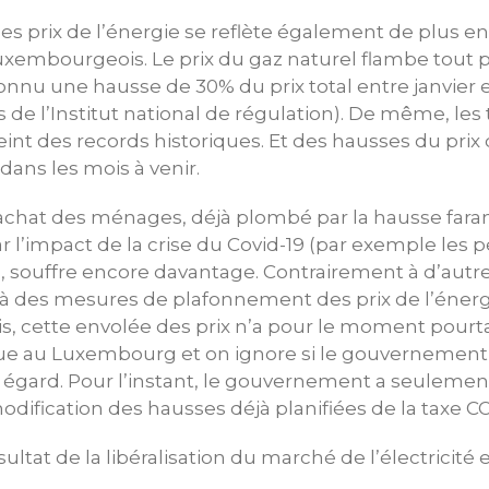
es prix de l’énergie se reflète également de plus en 
xembourgeois. Le prix du gaz naturel flambe tout p
onnu une hausse de 30% du prix total entre janvier
es de l’Institut national de régulation). De même, les 
int des records historiques. Et des hausses du prix d
dans les mois à venir.
d’achat des ménages, déjà plombé par la hausse far
 l’impact de la crise du Covid-19 (par exemple les 
, souffre encore davantage. Contrairement à d’aut
 des mesures de plafonnement des prix de l’énergie
is, cette envolée des prix n’a pour le moment pourtan
que au Luxembourg et on ignore si le gouvernemen
égard. Pour l’instant, le gouvernement a seulement
odification des hausses déjà planifiées de la taxe C
ésultat de la libéralisation du marché de l’électricité