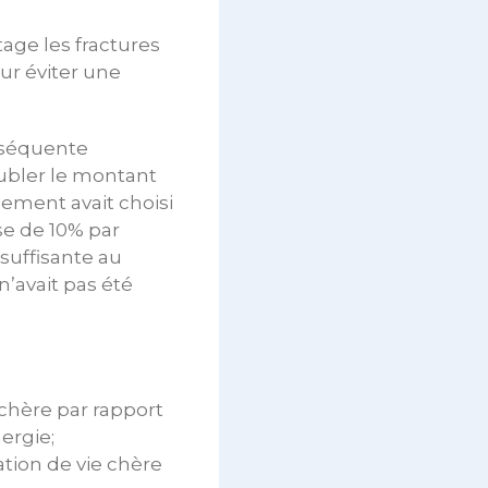
tage les fractures
ur éviter une
onséquente
oubler le montant
rnement avait choisi
se de 10% par
nsuffisante au
n’avait pas été
chère par rapport
ergie;
tion de vie chère