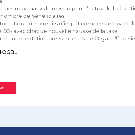
e;
 seuils maximaux de revenu pour l’octroi de l’allocat
le nombre de bénéficiaires;
utomatique des crédits d’impôt compensant partiel
xe CO
avec chaque nouvelle hausse de la taxe;
2
er
de l’augmentation prévue de la taxe CO
au 1
janvie
2
l’OGBL
te