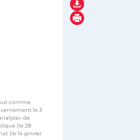
, tout comme
uvernement le 3
«analyse» de
lique (le 28
t (le 14 janvier