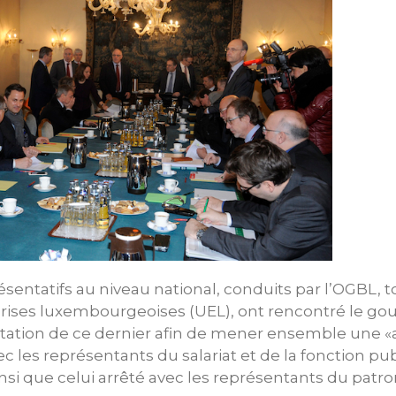
ésentatifs au niveau national, conduits par l’OGBL
prises luxembourgeoises (UEL), ont rencontré le go
nvitation de ce dernier afin de mener ensemble une 
c les représentants du salariat et de la fonction pub
si que celui arrêté avec les représentants du patrona