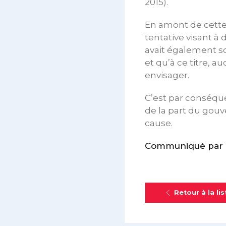
2015).
En amont de cette
tentative visant à
avait également s
et qu’à ce titre, a
envisager.
C’est par conséquen
de la part du gou
cause.
Communiqué par l’
Retour à la lis