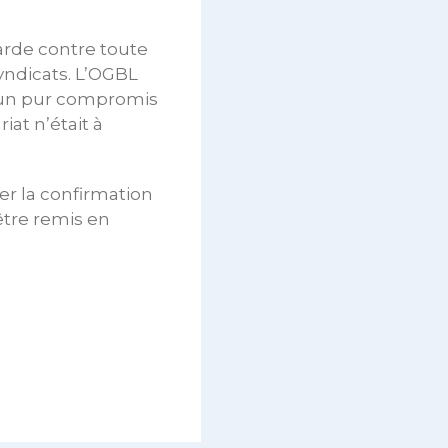
arde contre toute
yndicats. L’OGBL
e un pur compromis
iat n’était à
ier la confirmation
être remis en