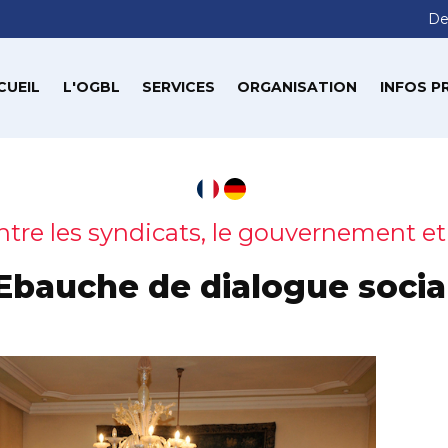
De
CUEIL
L'OGBL
SERVICES
ORGANISATION
INFOS P
tre les syndicats, le gouvernement et
Ebauche de dialogue socia