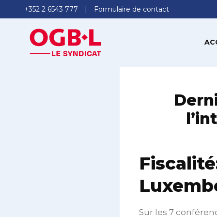
+352 2 6543 777
Formulaire de contact
AC
Derni
l’in
Fiscalit
Luxemb
Sur les 7 conférenc