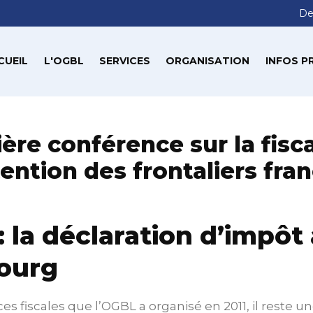
De
CUEIL
L'OGBL
SERVICES
ORGANISATION
INFOS P
ère conférence sur la fisca
tention des frontaliers fra
é: la déclaration d’impôt
ourg
es fiscales que l’OGBL a organisé en 2011, il reste u