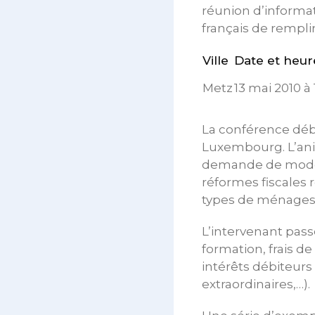
réunion d’informat
français de remplir
Ville
Date et heur
Metz
13 mai 2010 à
La conférence débu
Luxembourg. L’anim
demande de modérat
réformes fiscales 
types de ménages fi
L’intervenant pass
formation, frais d
intérêts débiteurs
extraordinaires,…).