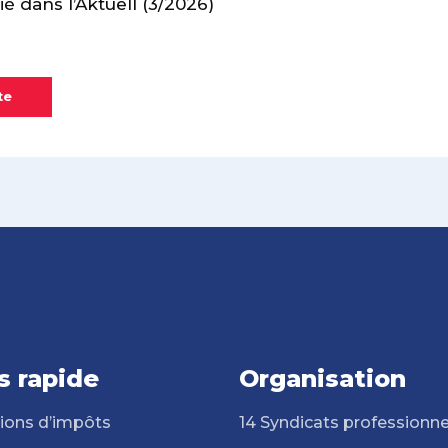
lié dans l’Aktuell (3/2026)
te
s rapide
Organisation
ions d’impôts
14 Syndicats professionne