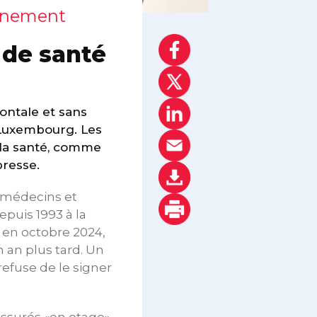
onnement
de santé
ontale et sans
 Luxembourg. Les
 la santé, comme
presse.
s médecins et
puis 1993 à la
e en octobre 2024,
 an plus tard. Un
refuse de le signer