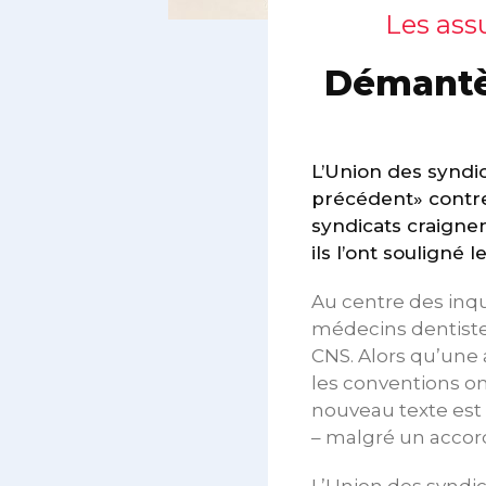
Les ass
Démantè
L’Union des syndi
précédent» contre
syndicats craigne
ils l’ont souligné 
Au centre des inqu
médecins dentiste
CNS. Alors qu’une 
les conventions on
nouveau texte est 
– malgré un accord