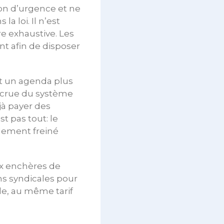
ion d’urgence et ne
a loi. Il n’est
re exhaustive. Les
t afin de disposer
nt un agenda plus
accrue du système
jà payer des
t pas tout: le
lement freiné
x enchères de
ns syndicales pour
le, au même tarif