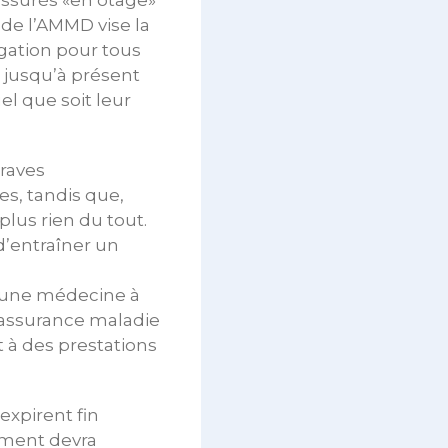
ssurés «en otage»
 de l’AMMD vise la
gation pour tous
t jusqu’à présent
l que soit leur
graves
es, tandis que,
plus rien du tout.
 d’entraîner un
d’une médecine à
 assurance maladie
t à des prestations
expirent fin
nement devra