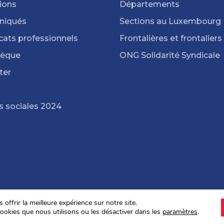
ions
Départements
iqués
Sections au Luxembourg
cats professionnels
Frontalières et frontaliers
hèque
ONG Solidarité Syndicale
ter
s sociales 2024
offrir la meilleure expérience sur notre site.
ookies que nous utilisons ou les désactiver dans les
paramètres
.