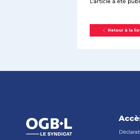
L’article a été pub
Retour à la lis
Accè
Déclarat