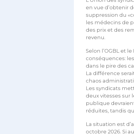
L’Union des syndi
en vue d’obtenir d
suppression du «c
les médecins de pr
des prix et des re
revenu.
Selon l’OGBL et le
conséquences: les 
dans le pire des ca
La différence serai
chaos administrati
Les syndicats met
deux vitesses sur 
publique devraient
réduites, tandis qu
La situation est d
octobre 2026. Si a