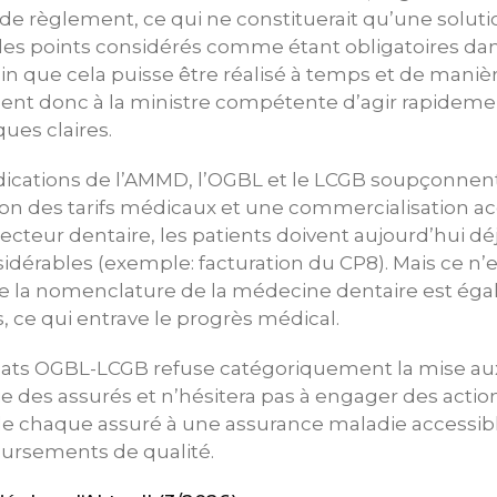
e de règlement, ce qui ne constituerait qu’une solut
 les points considérés comme étant obligatoires dans l
ain que cela puisse être réalisé à temps et de maniè
nt donc à la ministre compétente d’agir rapidemen
ques claires.
ndications de l’AMMD, l’OGBL et le LCGB soupçonne
sation des tarifs médicaux et une commercialisation 
secteur dentaire, les patients doivent aujourd’hui dé
idérables (exemple: facturation du CP8). Mais ce n’es
la nomenclature de la médecine dentaire est éga
 ce qui entrave le progrès médical.
cats OGBL-LCGB refuse catégoriquement la mise au
e des assurés et n’hésitera pas à engager des actio
 de chaque assuré à une assurance maladie accessib
ursements de qualité.