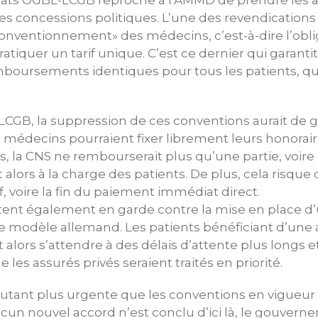
cats OGBL-LCGB reproche à l’AMMD de prendre les a
es concessions politiques. L’une des revendications
onventionnement» des médecins, c’est-à-dire l’obli
atiquer un tarif unique. C’est ce dernier qui garanti
mboursements identiques pour tous les patients, que
 LCGB, la suppression de ces conventions aurait de 
médecins pourraient fixer librement leurs honorair
s, la CNS ne rembourserait plus qu’une partie, voire 
t alors à la charge des patients. De plus, cela risque
f, voire la fin du paiement immédiat direct.
tent également en garde contre la mise en place 
le modèle allemand. Les patients bénéficiant d’une
 alors s’attendre à des délais d’attente plus longs e
e les assurés privés seraient traités en priorité.
’autant plus urgente que les conventions en vigueur 
ucun nouvel accord n’est conclu d’ici là, le gouver