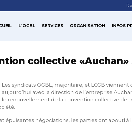
De
CUEIL
L'OGBL
SERVICES
ORGANISATION
INFOS P
tion collective «Auchan»
Les syndicats OGBL, majoritaire, et LCGB viennent 
aujourd’hui avec la direction de l’entreprise Auch
le renouvellement de la convention collective de tr
ociété.
t épuisantes négociations, les parties ont abouti à l