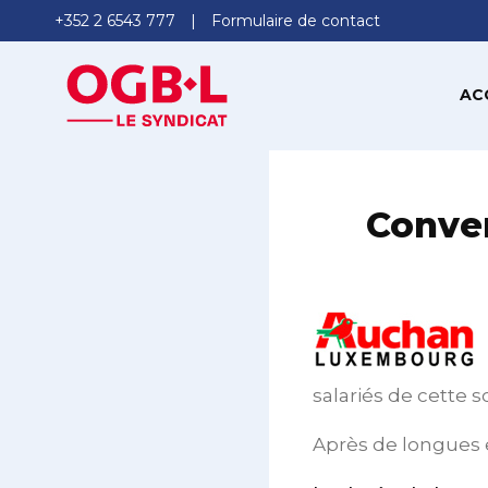
+352 2 6543 777
Formulaire de contact
AC
Conven
salariés de cette s
Après de longues e