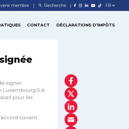
venir membre
Recherche
RATIQUES
CONTACT
DÉCLARATIONS D’IMPÔTS
 signée
de signer
an Luxembourg S.A.
avail pour les
’accord suivant: