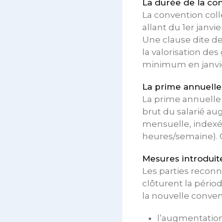
La durée de la co
La convention colle
allant du 1er janvi
Une clause dite de
la valorisation des
minimum en janvie
La prime annuelle 
La prime annuelle 
brut du salarié au
mensuelle, indexée
heures/semaine). C
Mesures introduit
Les parties reconn
clôturent la pério
la nouvelle convent
l’augmentation 