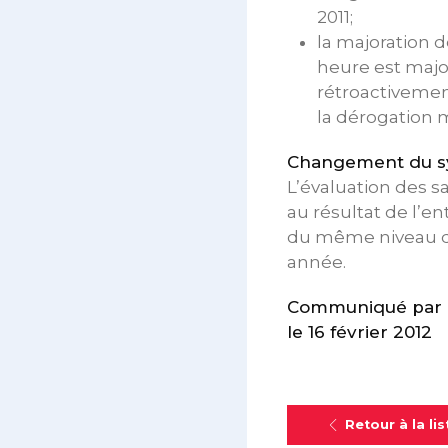
2011;
la majoration d
heure est majo
rétroactivement
la dérogation m
Changement du sys
L’évaluation des sa
au résultat de l’en
du même niveau d’
année.
Communiqué par l
le 16 février 2012
Retour à la lis