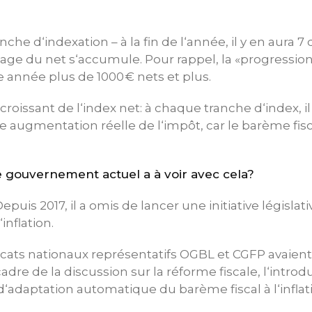
che d‘indexation – à la fin de l‘année, il y en aura 7
ge du net s‘accumule. Pour rappel, la «progression 
année plus de 1000 € nets et plus.
 croissant de l‘index net: à chaque tranche d‘index, 
ne augmentation réelle de l‘impôt, car le barème fisc
.
e gouvernement actuel a à voir avec cela?
Depuis 2017, il a omis de lancer une initiative législat
‘inflation.
dicats nationaux représentatifs OGBL et CGFP avaie
adre de la discussion sur la réforme fiscale, l‘intro
adaptation automatique du barème fiscal à l‘inflat