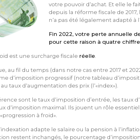
votre pouvoir d‘achat. Et elle le fa
depuis la réforme fiscale de 2017,
n‘a pas été légalement adapté à l‘i
Fin 2022, votre perte annuelle d
pour cette raison à quatre chiffre
roid est une surcharge fiscale
réelle
.
ue, au fil du temps (dans notre cas entre 2017 et 2022
e d‘imposition progressif (notre tableau d‘imposit
au taux d‘augmentation des prix (l‘«index»).
érence sont le taux d‘imposition d’entrée, les taux d
ux d‘imposition maximal. Ils jouent un rôle essentiel
progression à froid».
ndexation adapte le salaire ou la pension à l‘inflati
ion restent inchangés, le pourcentage d‘impositi