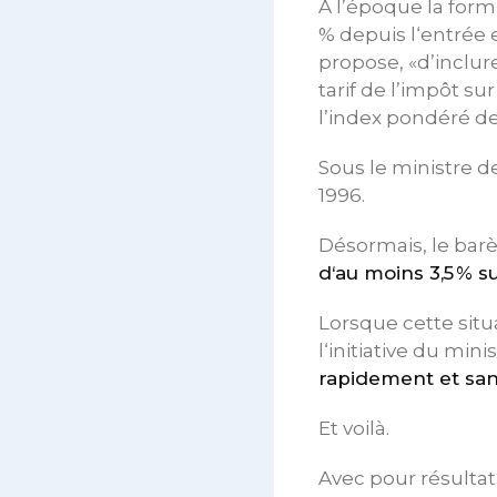
À l’époque la formu
% depuis l‘entrée
propose, «d’inclure
tarif de l’impôt su
l’index pondéré de
Sous le ministre d
1996.
Désormais, le bar
d‘au moins 3,5 % s
Lorsque cette situa
l‘initiative du mi
rapidement et sa
Et voilà.
Avec pour résultat