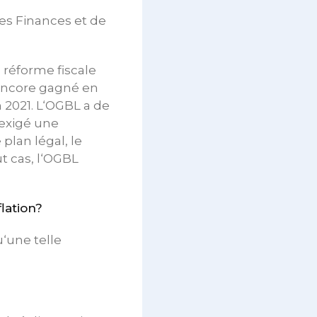
es Finances et de
.
 réforme fiscale
 encore gagné en
n 2021. L‘OGBL a de
 exigé une
plan légal, le
t cas, l‘OGBL
flation?
‘une telle