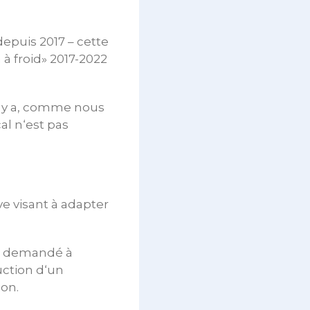
 depuis 2017 – cette
à froid» 2017-2022
il y a, comme nous
al n‘est pas
ive visant à adapter
nt demandé à
duction d‘un
ion.