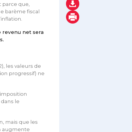
it parce que,
 le barème fiscal
nflation.
e revenu net sera
s.
), les valeurs de
ion progressif) ne
‘imposition
 dans le
on, mais que les
on augmente