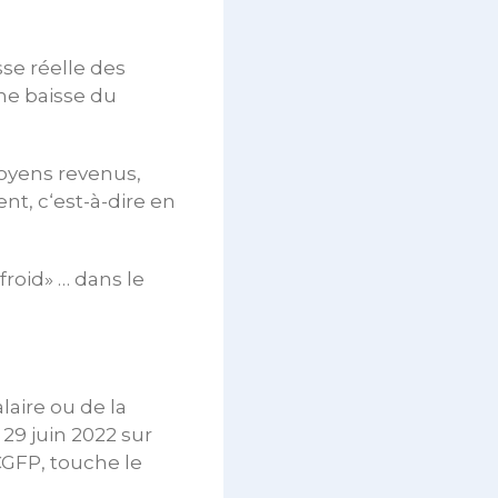
se réelle des
une baisse du
 moyens revenus,
nt, c‘est-à-dire en
 froid» … dans le
alaire ou de la
29 juin 2022 sur
CGFP, touche le