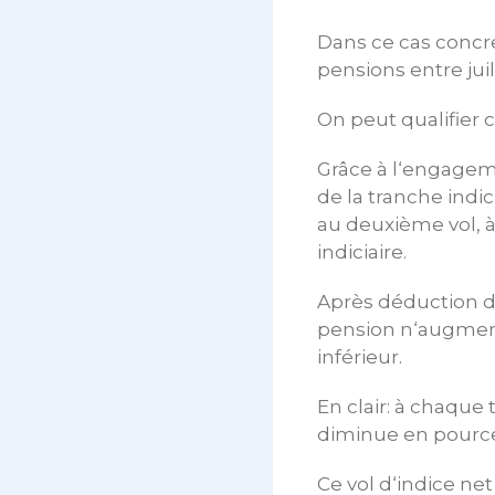
Dans ce cas concret
pensions entre jui
On peut qualifier 
Grâce à l‘engageme
de la tranche indic
au deuxième vol, à
indiciaire.
Après déduction de
pension n‘augmente
inférieur.
En clair: à chaque 
diminue en pource
Ce vol d‘indice ne