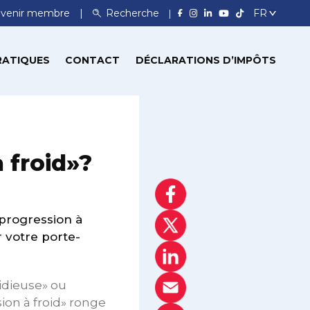
venir membre
Recherche
RATIQUES
CONTACT
DÉCLARATIONS D’IMPÔTS
 froid»?
«progression à
r votre porte-
idieuse» ou
ion à froid» ronge