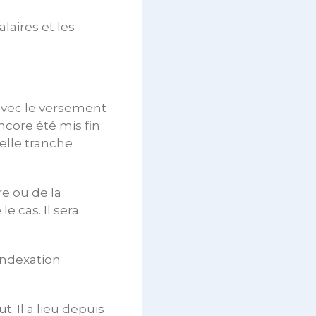
laires et les
 avec le versement
encore été mis fin
elle tranche
re ou de la
 cas. Il sera
‘indexation
. Il a lieu depuis