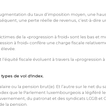
 augmentation du taux d‘imposition moyen, une haus
séquent, une perte réelle de revenus, c‘est-à-dire 
victimes de la «progression à froid» sont les bas et
ession à froid» confère une charge fiscale relativeme
 élevée.
t l‘équité fiscale évoluent à travers la «progression à
 types de vol d‘index.
laire ou la pension brut(e). Et l’autre sur le net du s
index que le Parlement luxembourgeois a légiféré le 
uvernement, du patronat et des syndicats LCGB et 
de la pension.