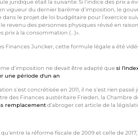
le juridique était la suivante: Si l‘indice des prix a 
 en vigueur du dernier barème d‘imposition, le go
 dans le projet de loi budgétaire pour l’exercice sui
r le revenu des personnes physiques révisé en raison
s prix à la consommation (…)».
es Finances Juncker, cette formule légale a été vid
ème d‘imposition ne devait être adapté que
si l’ind
ur une période d‘un an
.
tion s‘est concrétisée en 2011, il ne s‘est rien passé 
nistre des Finances austéritaire Frieden, la Chambre
ns remplacement
d‘abroger cet article de la législati
 qu‘entre la réforme fiscale de 2009 et celle de 201