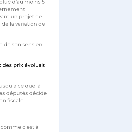
évolué d‘au moins 5
uvernement
vant un projet de
 de la variation de
ée de son sens en
ex des prix évoluait
jusqu‘à ce que, à
 des députés décide
on fiscale.
7, comme c‘est à