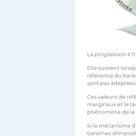
La progression à f
Elle survient lorsq
référence du barèm
sont pas adaptées 
Ces valeurs de réf
marginaux et le ta
phénomène de la «
Si le mécanisme d‘i
barèmes d‘imposit