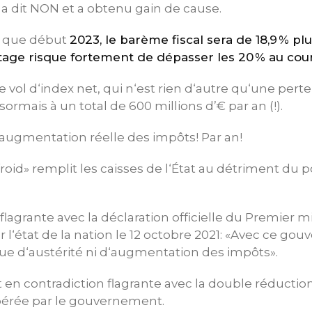
 dit NON et a obtenu gain de cause.
t que début
2023, le barème fiscal sera de 18,9 % plu
ntage risque fortement de dépasser les 20 % au cou
e vol d‘index net, qui n‘est rien d‘autre qu‘une perte
sormais à un total de 600 millions d’€ par an (!).
‘augmentation réelle des impôts! Par an!
froid» remplit les caisses de l‘État au détriment du 
lagrante avec la déclaration officielle du Premier mi
 l‘état de la nation le 12 octobre 2021: «Avec ce gou
que d‘austérité ni d‘augmentation des impôts».
 en contradiction flagrante avec la double réduction 
pérée par le gouvernement.