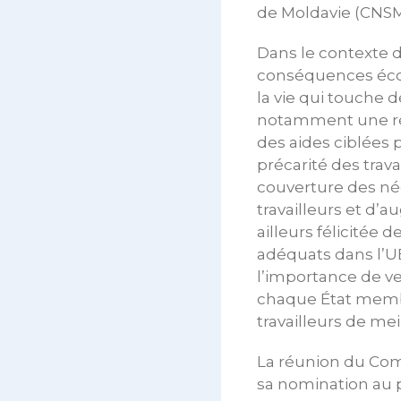
de Moldavie (CNSM
Dans le contexte de
conséquences écon
la vie qui touche d
notamment une ré
des aides ciblées po
précarité des trav
couverture des nég
travailleurs et d’a
ailleurs félicitée 
adéquats dans l’U
l’importance de vei
chaque État membre
travailleurs de mei
La réunion du Comi
sa nomination au p