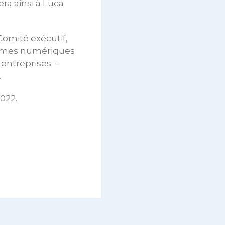
ra ainsi à Luca
Comité exécutif,
formes numériques
s entreprises –
.
022.