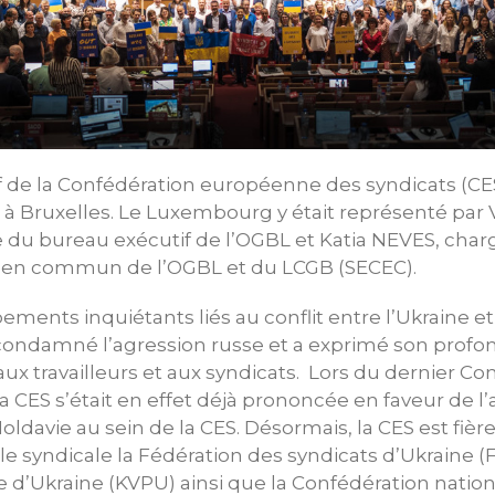
 de la Confédération européenne des syndicats (CES)
 à Bruxelles. Le Luxembourg y était représenté par
u bureau exécutif de l’OGBL et Katia NEVES, char
éen commun de l’OGBL et du LCGB (SECEC).
ents inquiétants liés au conflit entre l’Ukraine et 
 condamné l’agression russe et a exprimé son profo
aux travailleurs et aux syndicats. Lors du dernier Co
 la CES s’était en effet déjà prononcée en faveur de 
Moldavie au sein de la CES. Désormais, la CES est fière
le syndicale la Fédération des syndicats d’Ukraine (F
e d’Ukraine (KVPU) ainsi que la Confédération natio