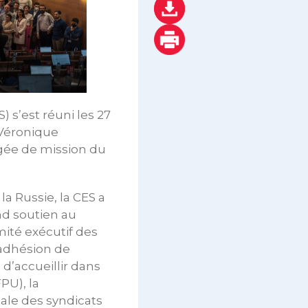
 s’est réuni les 27
 Véronique
gée de mission du
la Russie, la CES a
nd soutien au
mité exécutif des
l’adhésion de
 d’accueillir dans
PU), la
nale des syndicats