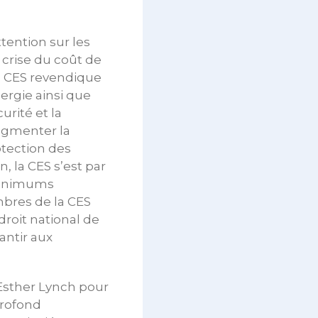
ttention sur les
crise du coût de
 La CES revendique
rgie ainsi que
urité et la
augmenter la
otection des
n, la CES s’est par
s minimums
bres de la CES
 droit national de
antir aux
 Esther Lynch pour
profond