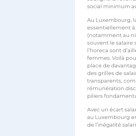
social minimum a
Au Luxembourg, la
essentiellement à d
(notamment au nive
souvent le salair
l’horeca sont d’ai
femmes. Voilà pou
place de davantag
des grilles de sala
transparents, comp
rémunération disc
piliers fondamentau
Avec un écart sal
au Luxembourg en 
de l’inégalité sal