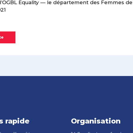
’OGBL Equality — le département des Femmes de
021
te
s rapide
Organisation