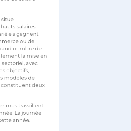
 situe
 hauts salaires
rié.e.s gagnent
ommerce ou de
s grand nombre de
alement la mise en
sectoriel, avec
es objectifs,
des modèles de
s constituent deux
emmes travaillent
nnée. La journée
 cette année.