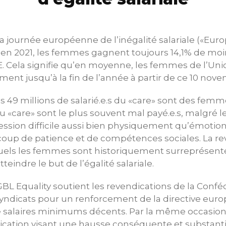
 la journée européenne de l’inégalité salariale («E
t, en 2021, les femmes gagnent toujours 14,1% de moi
 Cela signifie qu’en moyenne, les femmes de l’Un
ement jusqu’à la fin de l’année à partir de ce 10 nov
 49 millions de salarié.e.s du «care» sont des femm
du «care» sont le plus souvent mal payé.e.s, malgré le f
ession difficile aussi bien physiquement qu’émoti
p de patience et de compétences sociales. La rev
uels les femmes sont historiquement surreprésent
teindre le but de l’égalité salariale.
GBL Equality soutient les revendications de la Confé
ndicats pour un renforcement de la directive eur
e salaires minimums décents. Par la même occasion,
ication visant une hausse conséquente et substantie