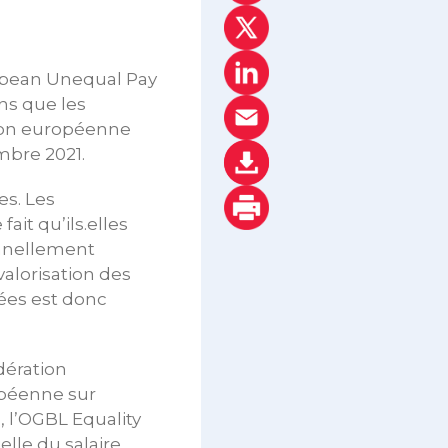
uropean Unequal Pay
ns que les
ion européenne
embre 2021.
es. Les
ait qu’ils.elles
onnellement
alorisation des
ées est donc
dération
opéenne sur
 l’OGBL Equality
lle du salaire