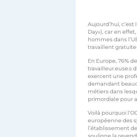
Aujourd’hui, c’est
Day»), car en effe
hommes dans l’UE.
travaillent gratuit
En Europe, 76% des
travailleur.euse.s 
exercent une prof
demandant beaucou
métiers dans lesq
primordiale pour at
Voilà pourquoi l’O
européenne des sy
l’établissement d
souligne la revend