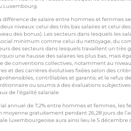
u Luxembourg.
 différence de salaire entre hommes et femmes se
eux niveaux: celui des très bas salaires et celui des
au des bonus). Les secteurs dans lesquels les sala
e social minimum comme celui du nettoyage, du c
lleurs des secteurs dans lesquels travaillent un trè
rquoi une hausse des salaires les plus bas, mais ég
e de conventions collectives, notamment au niveau 
ires et des carrières évolutives fixées selon des critèr
réhensibles, contrôlables et garantis; et le refus 
rétionnaire ou soumis à des évaluations subjective
x de l’égalité salariale.
arial annuel de 7,2% entre hommes et femmes, les f
moyenne gratuitement pendant 26,28 jours de l’a
ariale luxembourgeoise aura ainsi lieu le 5 décembre