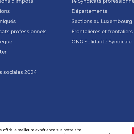
ions d’impôts
14 Syndicats professionne
ions
Départements
iqués
Sections au Luxembourg
cats professionnels
Frontalières et frontaliers
hèque
ONG Solidarité Syndicale
ter
s sociales 2024
offrir la meilleure expérience sur notre site.