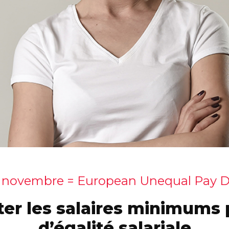
 novembre = European Unequal Pay 
r les salaires minimums 
d’égalité salariale