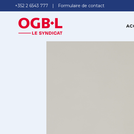
+352 2 6543 777
Formulaire de contact
AC