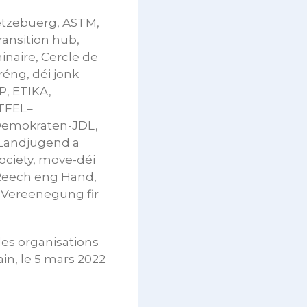
ëtzebuerg, ASTM,
ransition hub,
inaire, Cercle de
réng, déi jonk
P, ETIKA,
TFEL–
Demokraten-JDL,
 Landjugend a
ociety, move-déi
 Reech eng Hand,
 Vereenegung fir
 les organisations
in, le 5 mars 2022