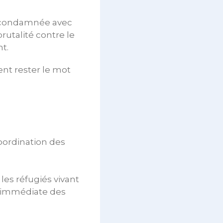
tre condamnée avec
rutalité contre le
t.
ent rester le mot
oordination des
les réfugiés vivant
n immédiate des