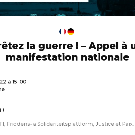
rêtez la guerre ! – Appel à 
manifestation nationale
2 à 15 :00
ne
 !
STI, Friddens- a Solidaritéitsplattform, Justice et Pa
,