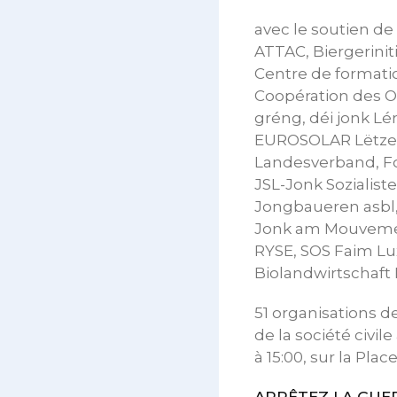
avec le soutien d
ATTAC, Biergerinit
Centre de formatio
Coopération des ON
gréng, déi jonk Lé
EUROSOLAR Lëtzeb
Landesverband, F
JSL-Jonk Sozialis
Jongbaueren asbl, 
Jonk am Mouvement
RYSE, SOS Faim Lu
Biolandwirtschaft
51 organisations de
de la société civi
à 15:00, sur la Pl