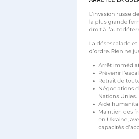
ARRÊTEZ LA GUER
L’invasion russe de
la plus grande ferm
droit à l’autodéte
La désescalade et 
d’ordre. Rien ne ju
Arrêt immédiat
Prévenir l’esca
Retrait de tout
Négociations d
Nations Unies.
Aide humanitai
Maintien des f
en Ukraine, av
capacités d’acc