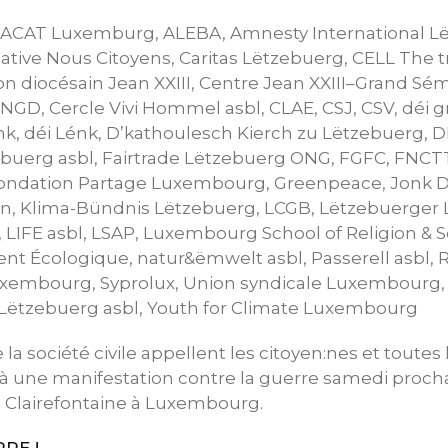
e ACAT Luxemburg, ALEBA, Amnesty International L
iative Nous Citoyens, Caritas Lëtzebuerg, CELL The t
n diocésain Jean XXIII, Centre Jean XXIII–Grand Sém
GD, Cercle Vivi Hommel asbl, CLAE, CSJ, CSV, déi g
nk, déi Lénk, D’kathoulesch Kierch zu Lëtzebuerg, D
uerg asbl, Fairtrade Lëtzebuerg ONG, FGFC, FNCT
ondation Partage Luxembourg, Greenpeace, Jonk 
ten, Klima-Bündnis Lëtzebuerg, LCGB, Lëtzebuerger
LIFE asbl, LSAP, Luxembourg School of Religion & S
 Écologique, natur&ëmwelt asbl, Passerell asbl,
xembourg, Syprolux, Union syndicale Luxembourg,
 Lëtzebuerg asbl, Youth for Climate Luxembourg
 la société civile appellent les citoyen:nes et toutes
le à une manifestation contre la guerre samedi procha
ace Clairefontaine à Luxembourg.