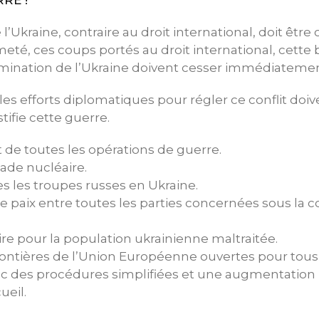
RE !
 l’Ukraine, contraire au droit international, doit ê
eté, ces coups portés au droit international, cette b
rmination de l’Ukraine doivent cesser immédiatemen
les efforts diplomatiques pour régler ce conflit doiv
stifie cette guerre.
 de toutes les opérations de guerre.
lade nucléaire.
es les troupes russes en Ukraine.
e paix entre toutes les parties concernées sous la c
re pour la population ukrainienne maltraitée.
rontières de l’Union Européenne ouvertes pour tous 
ec des procédures simplifiées et une augmentatio
ueil.