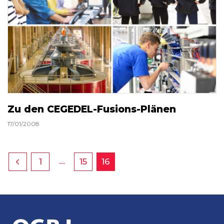
Zu den CEGEDEL-Fusions-Plänen
17/01/2008
…
1
15
16