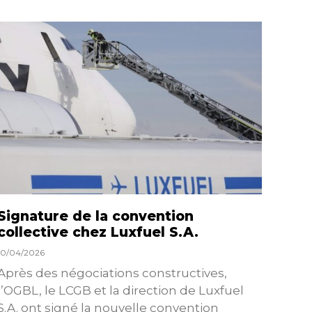
Signature de la convention
Renouv
collective chez Luxfuel S.A.
Des
de 
10/04/2026
29/01/
Après des négociations constructives,
l’OGBL, le LCGB et la direction de Luxfuel
L’OG
S.A. ont signé la nouvelle convention
ont s