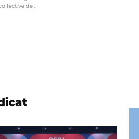
collective de …
reno
dicat