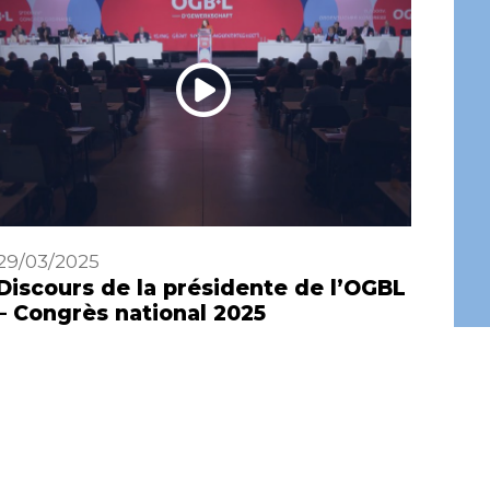
29/03/2025
29/0
Discours de la présidente de l’OGBL
Gro
– Congrès national 2025
Pre