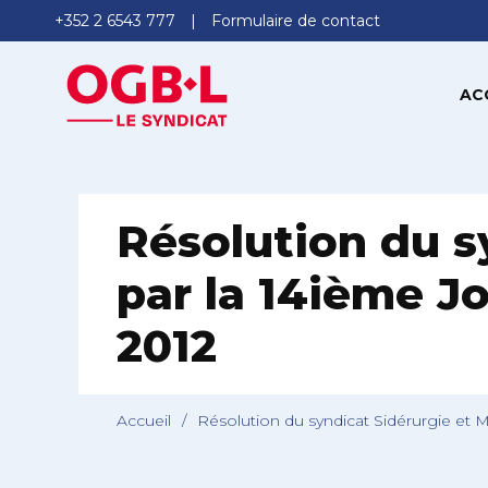
+352 2 6543 777
Formulaire de contact
AC
Résolution du s
par la 14ième J
2012
Accueil
/
Résolution du syndicat Sidérurgie et 