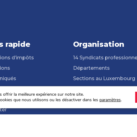
s rapide
Organisation
ions d’impôts
14 Syndicats professionne
ions
Départements
iqués
Sections au Luxembourg
cats professionnels
Frontalières et frontaliers
offrir la meilleure expérience sur notre site.
hèque
ONG Solidarité Syndicale
ookies que nous utilisons ou les désactiver dans les
paramètres
.
ter
s sociales 2024