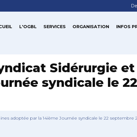
De
CUEIL
L'OGBL
SERVICES
ORGANISATION
INFOS P
yndicat Sidérurgie e
ournée syndicale le 
Mines adoptée par la 14ième Journée syndicale le 22 septembre 