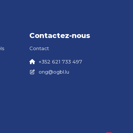
Contactez-nous
ls
Contact
+352 621 733 497
ong@ogbl.lu