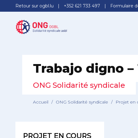
Retour sur ogbl.lu
+352 621 733 497
Formulaire d
Trabajo digno – 
ONG Solidarité syndicale
Accueil
/
ONG Solidarité syndicale
/
Projet en c
PROJET EN COURS