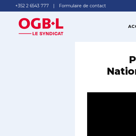
+352 2 6543 777
Formulaire de contact
AC
P
Natio