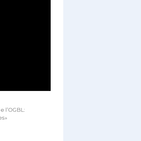
e l’OGBL:
es»