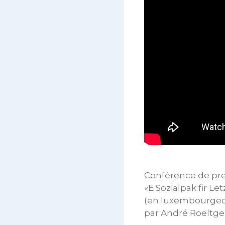
Conférence de pres
«E Sozialpak fir L
(en luxembourgeo
par André Roeltge