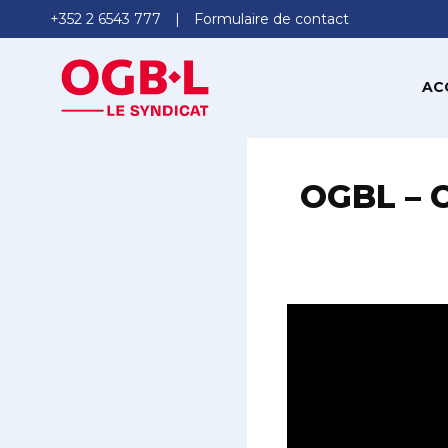
+352 2 6543 777
Formulaire de contact
AC
OGBL – C