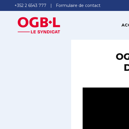
+352 2 6543 777
Formulaire de contact
AC
OG
D