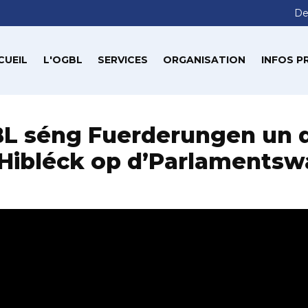
De
CUEIL
L'OGBL
SERVICES
ORGANISATION
INFOS P
 séng Fuerderungen un d
Hibléck op d’Parlamentsw