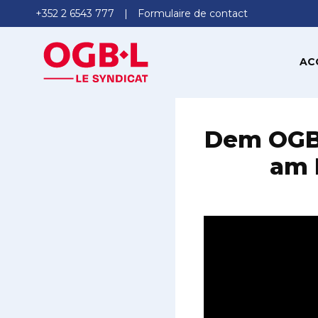
+352 2 6543 777
Formulaire de contact
AC
Dem OGBL
am 