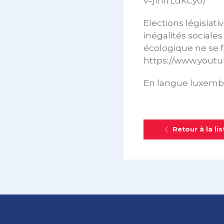
v=j1hfrLdKCy0)
Elections législati
inégalités sociales 
écologique ne se fa
https://www.youtu
En langue luxembo
Retour à la lis