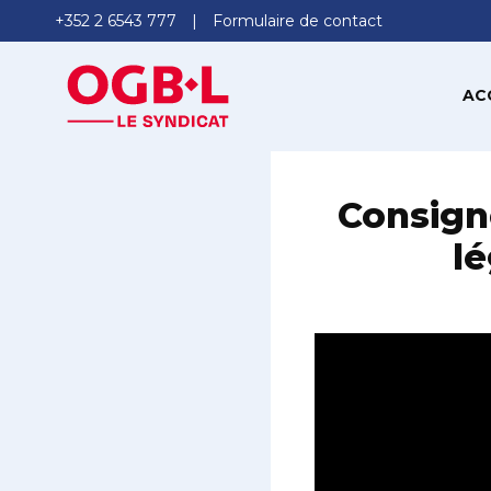
+352 2 6543 777
Formulaire de contact
AC
Consign
lé