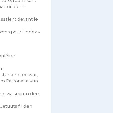
ture, réunissant
patronaux et
assaient devant le
xons pour l’index »
uléiren,
em
nkturkomitee war,
um Patronat a vun
n, wa si virun dem
Getuuts fir den