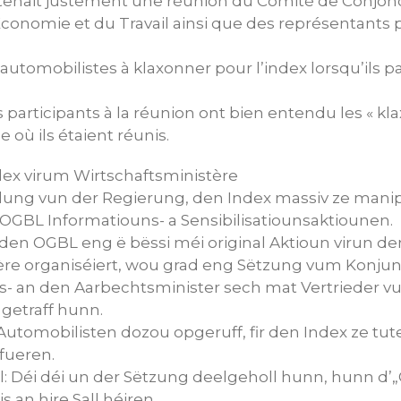
 tenait justement une réunion du Comité de Conjonc
’Economie et du Travail ainsi que des représentants 
 automobilistes à klaxonner pour l’index lorsqu’ils p
 participants à la réunion ont bien entendu les « kla
e où ils étaient réunis.
dex virum Wirtschaftsministère
dung vun der Regierung, den Index massiv ze manip
 OGBL Informatiouns- a Sensibilisatiounsaktiounen.
 den OGBL eng ë bëssi méi original Aktioun virun d
ère organiséiert, wou grad eng Sëtzung vum Konju
s- an den Aarbechtsminister sech mat Vertrieder v
getraff hunn.
utomobilisten dozou opgeruff, fir den Index ze tute
fueren.
: Déi déi un der Sëtzung deelgeholl hunn, hunn d’„
s an hire Sall héiren.