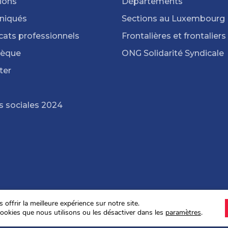
ions
Départements
iqués
Sections au Luxembourg
cats professionnels
Frontalières et frontaliers
hèque
ONG Solidarité Syndicale
ter
s sociales 2024
offrir la meilleure expérience sur notre site.
ookies que nous utilisons ou les désactiver dans les
paramètres
.