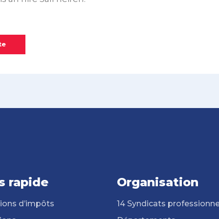
te
s rapide
Organisation
ions d’impôts
14 Syndicats professionne