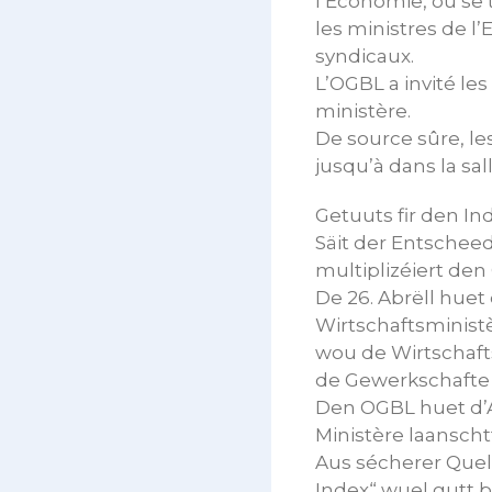
l’Economie, où se
les ministres de l
syndicaux.
L’OGBL a invité les
ministère.
De source sûre, les
jusqu’à dans la sall
Getuuts fir den In
Säit der Entschee
multiplizéiert den
De 26. Abrëll huet
Wirtschaftsminist
wou de Wirtschaft
de Gewerkschafte 
Den OGBL huet d’A
Ministère laanscht
Aus sécherer Quell
Index“ wuel gutt bi