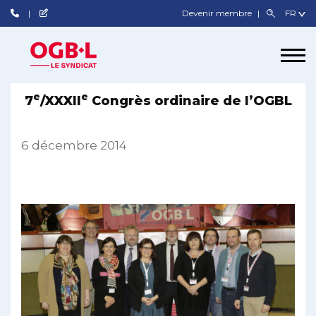
Devenir membre
e
e
7
/XXXII
Congrès ordinaire de l’OGBL
6 décembre 2014