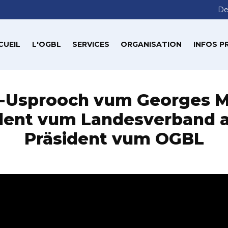
De
CUEIL
L'OGBL
SERVICES
ORGANISATION
INFOS P
e-Usprooch vum Georges M
dent vum Landesverband a
Präsident vum OGBL