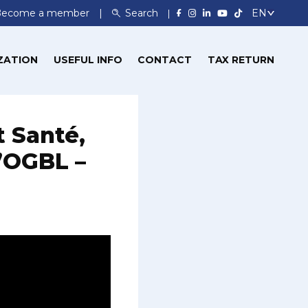
Become a member
Search
ZATION
USEFUL INFO
CONTACT
TAX RETURN
 Santé,
l’OGBL –