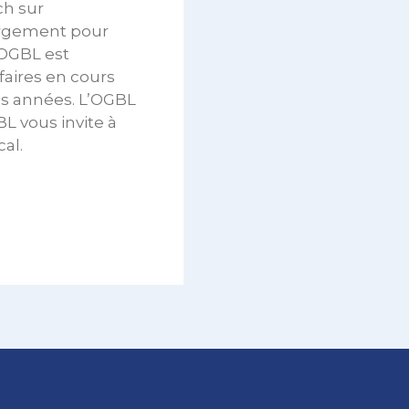
ch sur
ergement pour
’OGBL est
ifaires en cours
des années. L’OGBL
L vous invite à
al.