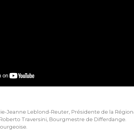
rie-Jeanne Leblond-Reuter, Présidente de la Régio
 Roberto Traversini, Bourgmestre de Differdange.
ourgeoise.