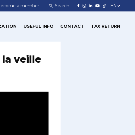
Become a member
Search
ZATION
USEFUL INFO
CONTACT
TAX RETURN
la veille