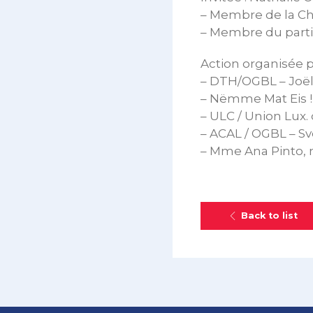
– Membre de la 
– Membre du parti
Action organisée pa
– DTH/OGBL – Joël 
– Nëmme Mat Eis ! 
– ULC / Union Lux
– ACAL / OGBL – Sv
– Mme Ana Pinto, 
Back to list