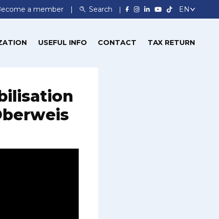
Become a member
Search
ZATION
USEFUL INFO
CONTACT
TAX RETURN
ilisation
 Oberweis