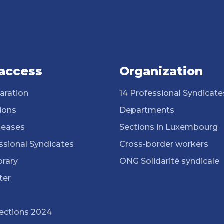
 access
Organization
aration
14 Professional Syndicate
ions
Departments
leases
Sections in Luxembourg
ssional Syndicates
Cross-border workers
brary
ONG Solidarité syndicale
ter
lections 2024