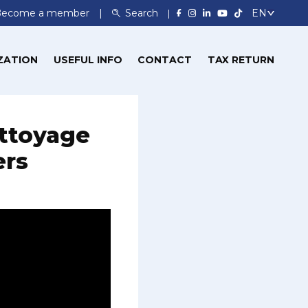
Become a member
Search
ZATION
USEFUL INFO
CONTACT
TAX RETURN
ettoyage
ers