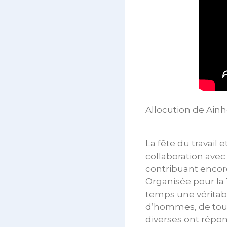
Allocution de Ain
La fête du travail
collaboration avec
contribuant encor
Organisée pour la 
temps une véritabl
d’hommes, de toute
diverses ont répon