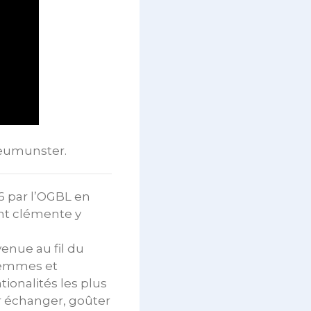
Neumunster.
16 par l’OGBL en
ant clémente y
venue au fil du
 femmes et
ionalités les plus
ir échanger, goûter