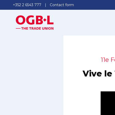
+352 2 6543 777
Contact form
11e 
Vive le