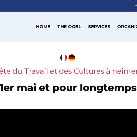
HOME
THE OGBL
SERVICES
ORGANI
Fête du Travail et des Cultures à neimë
 1er mai et pour longtemp