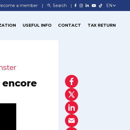
Become a member
Search
ZATION
USEFUL INFO
CONTACT
TAX RETURN
nster
s encore