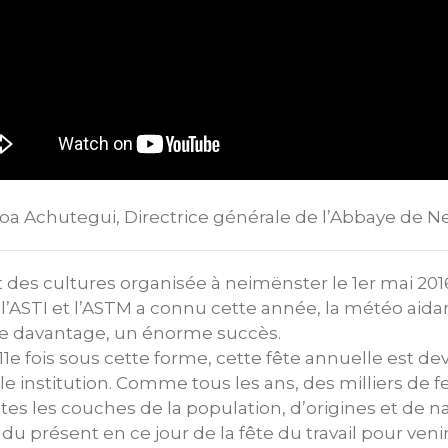
hoa Achutegui, Directrice générale de l’Abbaye de 
 et des cultures organisée à neimënster le 1er mai 20
 l’ASTI et l’ASTM a connu cette année, la météo aid
e davantage, un énorme succès.
11e fois sous cette forme, cette fête annuelle est de
e institution. Comme tous les ans, des milliers de
s les couches de la population, d’origines et de nat
du présent en ce jour de la fête du travail pour ven