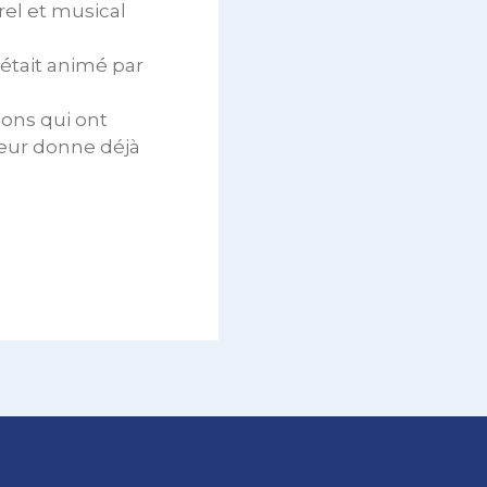
rel et musical
 était animé par
ons qui ont
 leur donne déjà