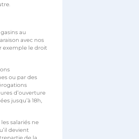
tre.
agasins au
araison avec nos
 exemple le droit
ions
es ou par des
érogations
ures d’ouverture
ées jusqu’à 18h,
les salariés ne
’il devient
repartie de la