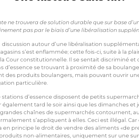
nte ne trouvera de solution durable que sur base d’
ainement pas par le biais d’une libéralisation supplé
la discussion autour d’une libéralisation supplément
gasins s’est enflammée; cette fois-ci, suite à la pla
a Cour constitutionnelle. Il se sentait discriminé e
ns d’essence se trouvant à proximité de sa boulangeri
 des produits boulangers, mais pouvant ouvrir une
ation particulière.
 stations d’essence disposent de petits supermarch
ir également tard le soir ainsi que les dimanches et j
s grandes chaînes de supermarchés contournent, au
malement s’appliquent à elles. Ceci est illégal. Car d
a en principe le droit de vendre des aliments «de p
s produits non-alimentaires, uniquement sur une su