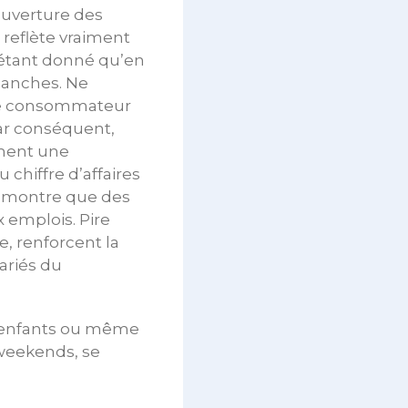
’ouverture des
eflète vraiment
, étant donné qu’en
manches. Ne
 le consommateur
par conséquent,
ment une
 chiffre d’affaires
us montre que des
 emplois. Pire
ée, renforcent la
lariés du
es enfants ou même
s weekends, se