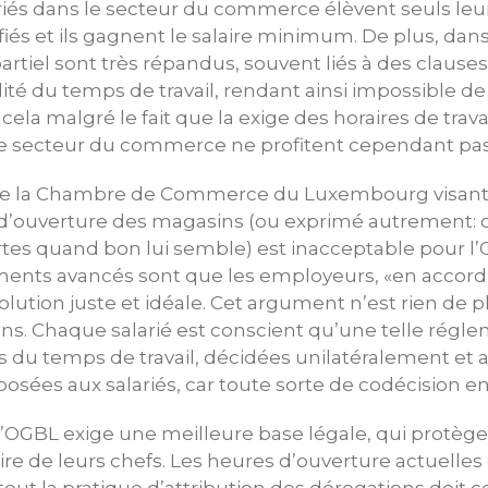
és dans le secteur du commerce élèvent seuls leurs
iés et ils gagnent le salaire minimum. De plus, dan
rtiel sont très répandus, souvent liés à des clauses
ilité du temps de travail, rendant ainsi impossible 
cela malgré le fait que la exige des horaires de travai
le secteur du commerce ne profitent cependant pas 
de la Chambre de Commerce du Luxembourg visant u
 d’ouverture des magasins (ou exprimé autrement:
rtes quand bon lui semble) est inacceptable pour l
ents avancés sont que les employeurs, «en accord a
olution juste et idéale. Cet argument n’est rien de 
ens. Chaque salarié est conscient qu’une telle rég
s du temps de travail, décidées unilatéralement et a
posées aux salariés, car toute sorte de codécision e
 l’OGBL exige une meilleure base légale, qui protèg
raire de leurs chefs. Les heures d’ouverture actuelles