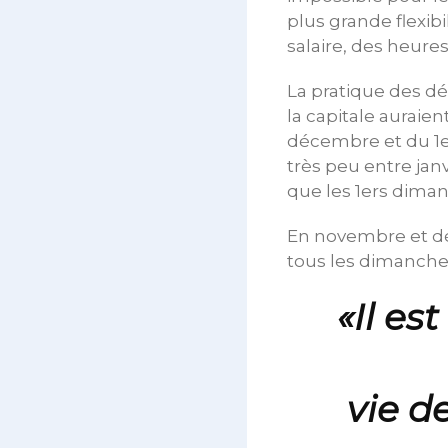
plus grande flexi
salaire, des heure
La pratique des dé
la capitale auraie
décembre et du 1er 
très peu entre jan
que les 1ers dima
En novembre et déc
tous les dimanche
«Il es
vie d