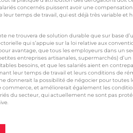
out la pratique d’attribution des dérogations doit ce
salariés concernés puissent avoir une compensation po
leur temps de travail, qui est déjà très variable et h
nte ne trouvera de solution durable que sur base d’
orielle qui s’appuie sur la loi relative aux conventio
pour avantage, que tous les employeurs dans un sec
petites entreprises artisanales, supermarchés) d’un
tables besoins, et que les salariés aient en contrepa
ant leur temps de travail et leurs conditions de r
he donnerait la possibilité de négocier pour toutes
commerce, et améliorerait également les conditions
lariés du secteur, qui actuellement ne sont pas prot
ive.