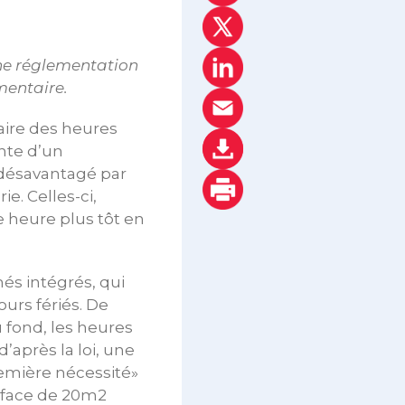
une réglementation
mentaire.
aire des heures
inte d’un
t désavantagé par
e. Celles-ci,
 heure plus tôt en
és intégrés, qui
ours fériés. De
 fond, les heures
’après la loi, une
remière nécessité»
rface de 20m2