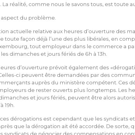
. La réalité, comme nous le savons tous, est toute au
n aspect du problème.
ion actuelle relative aux heures d’ouverture des m
toute façon déjà l’une des plus libérales, en comp
Luxembourg, tout employeur dans le commerce a par
 les dimanches et jours fériés de 6h à 13h.
x heures d’ouverture prévoit également des «dérogat
 Celles-ci peuvent être demandées par des commun
ommerçants auprès du ministère compétent. Ces d
ployeurs de rester ouverts plus longtemps. Les he
dimanches et jours fériés, peuvent être alors autoris
à 19h.
es dérogations est cependant que les syndicats et 
près que la dérogation ait été accordée. De sorte, qu
es syndicats de négocier des compensations en cont