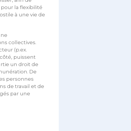
sser, afin de
ur la flexibilité
ostile à une vie de
une
ns collectives.
teur (p.ex.
 côté, puissent
rtie un droit de
émunération. De
 les personnes
 de travail et de
égés par une