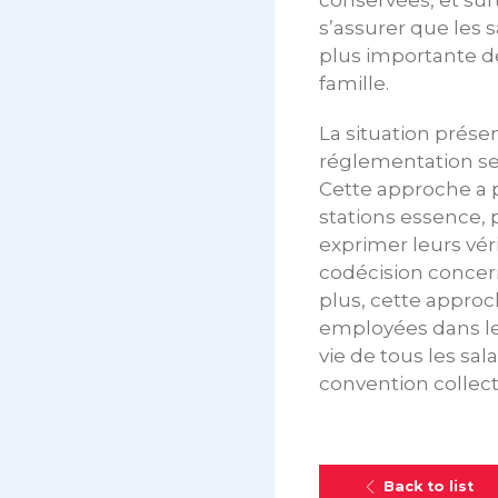
conservées, et surt
s’assurer que les 
plus importante de 
famille.
La situation prése
réglementation sect
Cette approche a 
stations essence, 
exprimer leurs véri
codécision concern
plus, cette approc
employées dans le 
vie de tous les sa
convention collect
Back to list