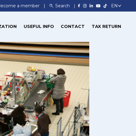
Become a member
Search
ZATION
USEFUL INFO
CONTACT
TAX RETURN