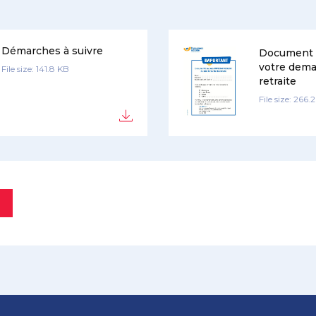
Démarches à suivre
Document à
votre dem
File size: 141.8 KB
retraite
File size: 266.