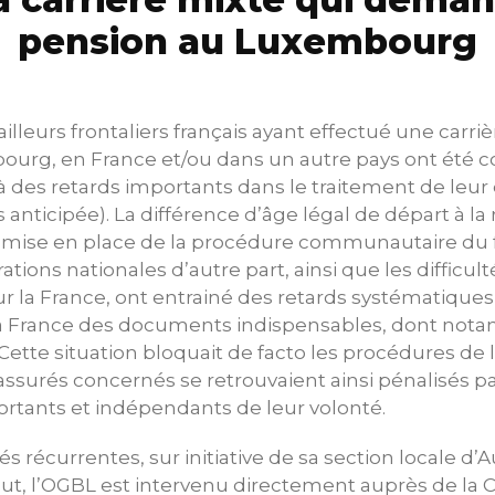
pension au Luxembourg
lleurs frontaliers français ayant effectué une carri
bourg, en France et/ou dans un autre pays ont été 
à des retards importants dans le traitement de le
anticipée). La différence d’âge légal de départ à la r
la mise en place de la procédure communautaire du
ations nationales d’autre part, ainsi que les difficulté
 la France, ont entrainé des retards systématiques
la France des documents indispensables, dont not
Cette situation bloquait de facto les procédures de
surés concernés se retrouvaient ainsi pénalisés pa
ortants et indépendants de leur volonté.
tés récurrentes, sur initiative de sa section locale d
aut, l’OGBL est intervenu directement auprès de la