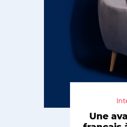
Int
Une ava
français 