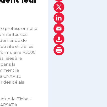
ère professionnelle
confrontés ces
ur demande de
etraite entre les
 formulaire P5000
s liées à la
 dans la
amment le
 la CNAP au
r des délais
’Audun-le-Tiche –
 CARSAT à