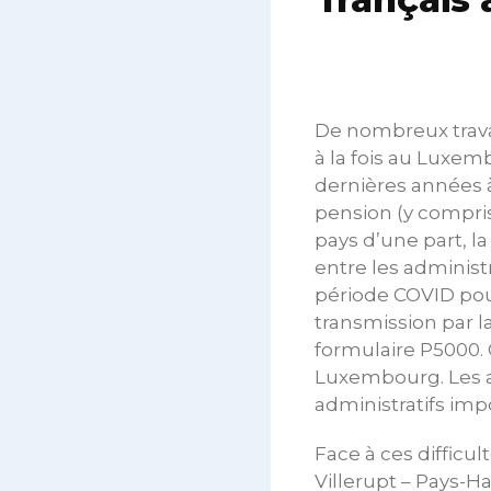
De nombreux travai
à la fois au Luxem
dernières années 
pension (y compris 
pays d’une part, 
entre les administr
période COVID pour
transmission par 
formulaire P5000. 
Luxembourg. Les as
administratifs imp
Face à ces difficul
Villerupt – Pays-H