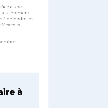
grâce à une
rticulièrement
s à défendre les
efficace et
s membres
ire à