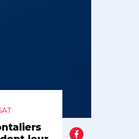
RSAT
ntaliers
ndent leur