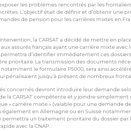
’exposer les problèmes rencontrés par les frontaliers
ètes. L’objectif était de définir et d’obtenir une 
andes de pension pour les carrières mixtes en Fra
e intervention, la CARSAT a décidé de mettre en plac
 aux assurés français ayant une carrière mixte avec
 permettra d’identifier immédiatement ces dossiers 
ière prioritaire. La transmission des documents néce
otamment le formulaire P5000, sera ainsi accélérée
 qui pénalisaient jusqu’à présent de nombreux frontal
lariés concernés devront introduire leur demande sel
 de la CARSAT compétente et y joindre simplement
que « carrière mixte » (valable pour une demande d
 également en Allemagne ou en Suisse notamment
re permettra un traitement prioritaire du dossier pa
rapide avec la CNAP.