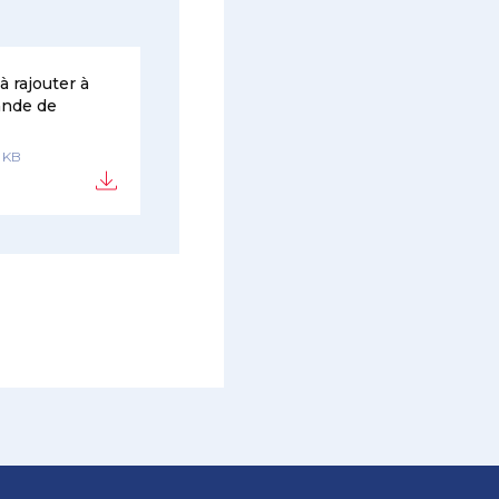
 rajouter à
ande de
2 KB