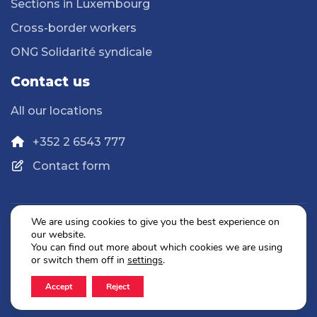
Sections in Luxembourg
Cross-border workers
ONG Solidarité syndicale
Contact us
All our locations
+352 2 6543 777
Contact form
We are using cookies to give you the best experience on
our website.
Privacy Policy
You can find out more about which cookies we are using
Legal Notice
or switch them off in
settings
.
Accept
Reject
2026 © OGBL. All rights reserved.