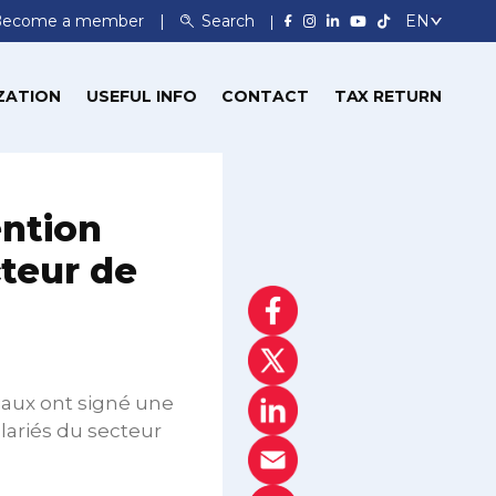
Become a member
Search
ZATION
USEFUL INFO
CONTACT
TAX RETURN
ention
cteur de
ciaux ont signé une
lariés du secteur