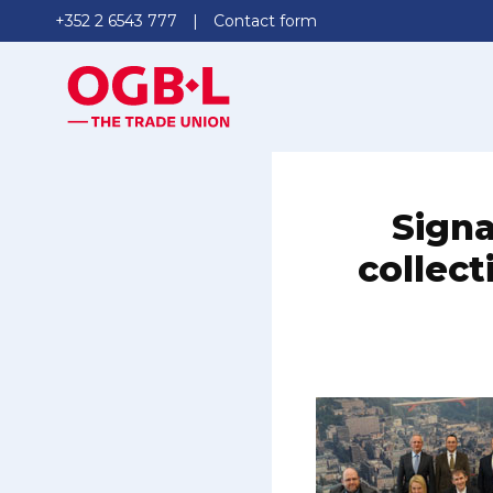
+352 2 6543 777
Contact form
Signa
collect