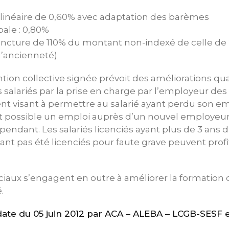
inéaire de 0,60% avec adaptation des barèmes
ale : 0,80%
ncture de 110% du montant non-indexé de celle de 
l’ancienneté)
ntion collective signée prévoit des améliorations qua
s salariés par la prise en charge par l’employeur d
visant à permettre au salarié ayant perdu son em
t possible un emploi auprès d’un nouvel employeu
épendant. Les salariés licenciés ayant plus de 3 ans
yant pas été licenciés pour faute grave peuvent prof
ciaux s’engagent en outre à améliorer la formation 
.
te du 05 juin 2012 par ACA – ALEBA – LCGB-SESF 