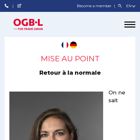
Become a member
MISE AU POINT
Retour à la normale
On ne
sait