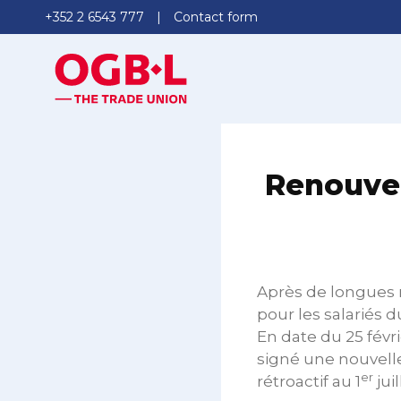
+352 2 6543 777
Contact form
Renouvel
Après de longues 
pour les salariés 
En date du 25 févr
signé une nouvelle
er
rétroactif au 1
jui