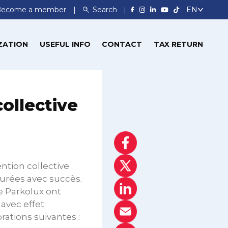
Become a member
Search
ZATION
USEFUL INFO
CONTACT
TAX RETURN
ollective
tion collective
turées avec succès.
de Parkolux ont
avec effet
orations suivantes :