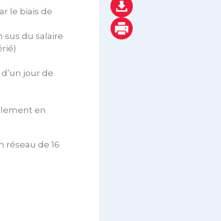
r le biais de
 sus du salaire
rié)
 d’un jour de
uellement en
n réseau de 16