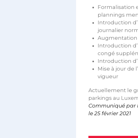
Formalisation e
plannings men
Introduction d’
journalier norm
Augmentation d
Introduction d
congé suppléme
Introduction d
Mise à jour de 
vigueur
Actuellement le gr
parkings au Luxem
Communiqué par le
le 25 février 2021